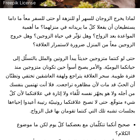
Freepik License
لماذا يخرج الزوجان للسهر أو للنزهة أو حتى للسفر معاً ما داما
يستطيعان أن يفعلا كلّ ما يريدانه في منزلهما؟ ما أهمية
المواعدة بعد الزواج؟ وهل تؤثّر في حياة الزوجين؟ وهل خروج
الزوجين معاً من المنزل ضرورة لاستمرار العلاقة؟
حتى لو كنتما متزوجين حديثاً يبدأ الروتين والملل بالتسلّل إلى
حياتكما اليوميّة. والأمر يصبح أسوأ حين تكونان متزوجين منذ
فترة طويبة. سحر العلاقة يتراجع ولهفة العاشقين تختفي وتظنّان
أن الحبّ قد مات لأن مظاهره تراجعت. فلا أنت تهتمين بنفسك
من أجله ولا هو يجهّز نفسه للّقاء ولا إثارة في علاقتكما لأن كلّ
شيء متوقّع. حتى لا تصبح علاقتكما روتينيّة رتيبة أعيدوا إحياءها
بجلسات تشبه تلك التي كنتما تقومان بها قبل الزواج.
صحيح أنكما تتكلّمان مع بعضكما كلّ يوم لكن ما موضوع
الكلام؟