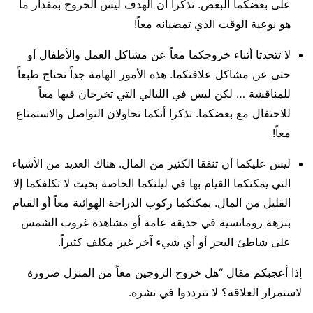
على بعضكما البعض. تذكرا أن الهدف ليس الخروج بمقدار ما
هو نوعية الوقت الذي تمضيانه معاً!
لا تتحدثا أثناء خروجكما معاً عن مشاكل العمل والأطفال أو
حتى عن مشاكل علاقتكما. هذه الأمور الهامة جداً تحتاج طبعاً
للمناقشة … لكن ليس في الليالي التي تخرجان فيها معاً
للاحتفال مع بعضكما. تذكرا أنكما تحاولان التواصل والاستمتاع
معاً!
ليس عليكما أن تنفقا الكثير من المال. هناك العديد من الأشياء
التي يمكنكما القيام بها في ليلتكما الخاصة بحيث لا تكلفكما إلا
القليل من المال. يمكنكما ركوب الدراجة الهوائية معاً أو القيام
بنزهة رومانسية في حديقة عامة أو مشاهدة غروب الشمس
على شاطئ البحر أو أي شيء آخر غير مكلف كثيراً.
إذا أعجبكم مقال “هل خروج الزوجين معاً من المنزل ضرورة
لاستمرار العلاقة؟ لا تترددوا في نشره.