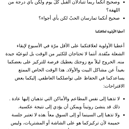
وصحيح أنكما ربما تتبادلان القبل كلّ يوم ولكن بأي درجة من
اللهفة؟
صحيح أنكما تمارسان الحبّ لكن بأي أجواء؟
أعطيا الأولوية لعلاقتكما
أعطيا الأولوية لعلاقتكما على الأقل مرّة في الأسبوع لإبقاء
الشعلة متّقدة. أنتما لا تحتاجان للكثير من الوقت بل لنوعيّة جيدة
منه. الخروج ليلاً مع زوجتك يعطيك فرصة للتركيز على بعضكما
بعيداً عن مشاكل البيت والأولاد. هذا الوقت الخاص الممتع
يساعدكما في الحفاظ على تواصلكما العاطفي. إليكما بعض
الاقتراحات:
لا تذهبا إلى نفس المطاعم والأماكن التي تذهبان إليها عادة .
ذلك قد ينشئ روتيناً ويمكن أن يؤدي إلى نتيجة عكسية.
ولا تذهبا إلى السينما أو إلى السوق معاً .هذه لا تعتبر جلسة
حميمة لأن تركيزكما هو على الشاشة أو المشتريات، وليس