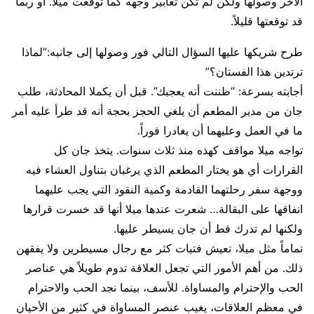
الآخر وصولها ولكن لم تكن تعابير وجهه كما توقعت ميلا. أو ربما
قد توقعتها قليلاً.
طرح شريكها عليها السؤال التالي فور وصولها إلى جانبه:”لماذا
ترتدين هذا الفستان؟”
أجابته بسرعة: “ظننت أنه يعجبك”. قبل أن يكملا المحادثة، طلب
جان من مدير المطعم أن يلغي الحجز بحجة أنه قد طرأ عليه أمر
ما في العمل وعليهما أن يغادرا فوراً.
تواجه ميلا مواقف كهذه منذ ثلاث سنوات. يتخذ جان كل
القرارات أي هو يختار المطعم الذي يرغبان بتناول العشاء فيه
ووجهة سفر رحلتهما القادمة وكمية النقود التي يجب عليهما
انفاقها على البقالة… شعرت عندها ميلا أنها قد خسرت قرارها
ولكنها لم تدرك قط أن جان يسيطر عليها.
تماماً مثل ميلا، تعيش فتيات كثر مع رجال مسيطرين ولا يفقهن
ذلك. من أهم الأمور التي تجعل العلاقة تدوم طويلاً هي عناصر
الحب والإحترام والمساواة. للأسف، بينما نجد الحب والاحترام
في معظم العلاقات، يغيب عنصر المساواة في كثير من الأحيان