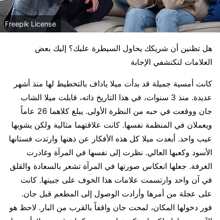
Freepik License
هل تظنين أن شريكك يحاول السيطرة عليك؟ إليك بعض
العلامات لتكتشفي الإجابة
كانت أمسية جميلة قد بدأت ميلا ياداف بالتخطيط لها منذ أشهر
عديدة. منذ 3 سنوات، في هذا التاريخ ذاته، قابلت ميلا الشاب
جان ووقعت في حبه من النظرة الأولى. يبلغ كلاهما 26 عاماً
ويعملان في المنظمة نفسها. كانت علاقتهما مثالية ولكن يشوبها
عيب واحد. أبعدت ميلا كل هذه الأفكار عن ذهنها وارتدت فستانها
الأسود وكعبها العالي. نظرت إلى نفسها في المرآة وغادرت
الغرفة. جعلها انعكاس صورتها في المرآة تشعر بالسعادة والقلق
في آن واحد وارتسمت علامات هذا الخوف على جبينها. كانت
على عجلة من أمرها وأرادت الوصول إلى المطعم قبل جان.
فور دخولها المكان، لمحت جان واقفاً بالقرب من البار. لاحظ هو