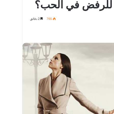
 للرفض في الحب؟
765
2 دقائق