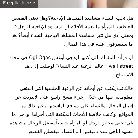
Freepik License
هل تحب النساء مشاهدة المشاهد الإباحية؟وهل تعني القصص
العاطفية للمرأة ما تعنيه الأفلام او المشاهد الإباحية للرجل؟
بمعنى أدق هل تثير مشاهدة المشاهد الإباحية النساء أيضاً؟ هذا
ما ستتعرفون عليه في هذا المقال.
لو قرأت المقالة التي كتبها اودجي أوغس Ogi Ogas في مجلة
wall street ” عالم الرغبة عند النساء” لوصلت إلى هذا
الاستنتاج.
فالكاتب يكتب عن أبحاثه عن الرغبة الجنسية التي استقى
معلوماته عنها من خلال إجراء مسح واسع على الانترنت عن
إقبال الرجال والنساء على مواقع الراشدين وغير ذلك من
المواقع. وكانت خلاصة الأبحاث المكثفة التي أجراها اودجي ما
يلي: حتى يتحفز الرجل أو المرأة جنسياً يفضل الرجال مشاهدة
مشهد إباحي مدة دقيقتين أما النساء فيفضلن القصص