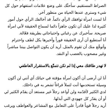
الصراط المستقيم. سأحثّك على وضع علامات استفهام حول كل
شيء وسترى عندها الحياة من منظور آخر.
أنا لست امرأة توافقك الرأي دائماً. قد أخالفك الرأي حول أمور
كثيرة لذا عليك أن تكون جاهزاً دائما لسماع الحقيقة لأني امرأة
صريحة. سأخبرك عن رغباتي واحتياجاتي بطريقة فعّالة.
أنا أستطيع أن أرى الحقيقة فوراً وأخبرها بكل لطف واحترام
وأتوقّع منك أن تقوم بالمثل. أريد أن يكون التواصل بيننا مباشراً
وغير مصحوب بالغضب أو النقد.
لا تهدر طاقتك معي إذا لم تكن تتمتّع بالاستقرار العاطفي
أنا لن أرضى أن أكون امرأة مؤقتة في حياتك أي أنني لن أكون
وسيلة تستخدمها أنت لتملأ فراغاً تشعر به في داخلك.
لدي الكثير لأقدّمه ولن أواعد رجلاً غير مستعد أن يقدّم الكثير لي
أو أن يقدّر كل جهودي التي أبذلها.
أريد رجلاً قوياً قادراً على التعامل مع المشاعر والعواطف ويرغب