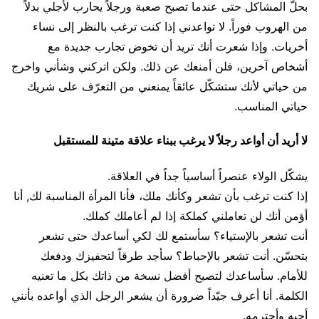
بحلّ المشاكل حتى عندما تصبح صعبة ورجلاً يحارب لأجلي بدلاً
من الهروب فوراً. لا تواعدني إذا كنت ترغب بالنظر إلى نساء
أخريات. وإذا شعرت أنك تريد أن تخوض تجارب جديدة مع
أشخاص آخرين، فلن أمنعك عن ذلك. ولكن اتركني وشأني واخرج
من حياتي لأنك ستشكّل عائقاً يمنعني من التعرّف على شريك
حياتي المناسب.
لا أريد أن أواعد رجلاً لا يرغب ببناء علاقة متينة للمستقبل
يشكّل الولاء عنصراً أساسياً جداً في العلاقة.
إذا كنت ترغب بأن تشعر وكأنك ملك، فأنا المرأة المناسبة لك, أنا
أؤمن أنك لن تعاملني كملكة إذا لم أعاملك كملك.
أنت تشعر بالإستياء؟ سأستمع لك لكي أساعدك حتى تشعر
بتحسّن. أنت تشعر بالإحباط؟ سأجد طرقاً لتحفيزك ودفعك
للأمام. سأساعدك لتصبح أفضل نسخة من ذاتك بكل ما تعنيه
الكلمة. أنا أعرف جيّداً ضرورة أن يشعر الرجل الذي أواعده بأنني
أحبه وأحترمه.