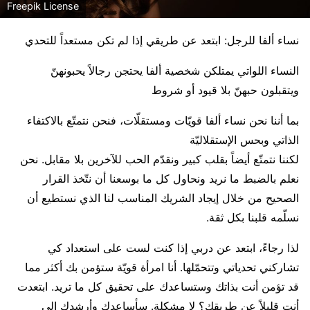
Freepik License
نساء ألفا للرجل: ابتعد عن طريقي إذا لم تكن مستعداً للتحدي
النساء اللواتي يمتلكن شخصية ألفا يحتجن رجالاً يحبونهنّ
ويتقبلون حبهنّ بلا قيود أو شروط
بما أننا نحن نساء ألفا قويّات ومستقلّات، فنحن نتمتّع بالاكتفاء
الذاتي وبحس الإستقلاليّة
لكننا نتمتّع أيضاً بقلب كبير ونقدّم الحب للآخرين بلا مقابل. نحن
نعلم بالضبط ما نريد ونحاول كل ما بوسعنا أن نتّخذ القرار
الصحيح من خلال إيجاد الشريك المناسب لنا الذي نستطيع أن
نسلّمه قلبنا بكل ثقة.
لذا رجاءً، ابتعد عن دربي إذا كنت لست على استعداد كي
تشاركني تحدياتي وتتحمّلها. أنا امرأة قويّة ستؤمن بك أكثر مما
قد تؤمن أنت بذاتك وستساعدك على تحقيق كل ما تريد. ابتعدت
أنت قليلاً عن طريقك؟ لا مشكلة. سأساعدك وأرشدك إلى