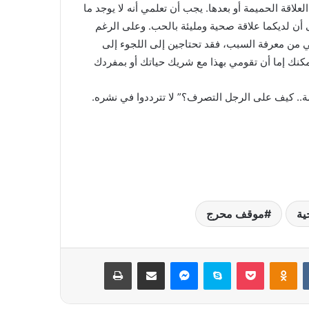
علاقة الحميمة أو بعدها. يجب أن تعلمي أنه لا يوجد ما
 أن لديكما علاقة صحية ومليئة بالحب. وعلى الرغم
ني من معرفة السبب، فقد تحتاجين إلى اللجوء إلى
نك إما أن تقومي بهذا مع شريك حياتك أو بمفردك
مة.. كيف على الرجل التصرف؟” لا تترددوا في نشره.
ية
موقف محرج
بوكيت
Odnoklassniki
سكايب
ماسنجر
مشاركة عبر البريد
طباعة