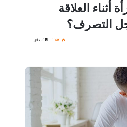
 أثناء العلاقة
جل التصرف؟
1٬481
2 دقائق