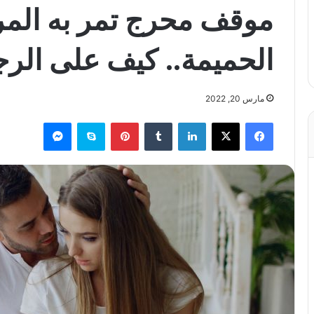
موقف محرج تمر به المرأة
الحميمة.. كيف على الر
مارس 20, 2022
فيسبوك
X
لينكدإن
بينتيريست
سكايب
ماسنجر