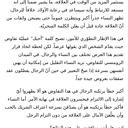
يستثمر المزيد من الوقت في العلاقة، ما يشير ضمناً إلى أنه
مستعد للارتباط وأنه سيساعد في رعاية الأولاد. خلافاً للرجال،
تظهر النساء حذراً أكبر وينتظرن عموماً حتى يصبحن واثقات من
أنّ العلاقة جادة قبل أن يقلن الكلمة السحريّة.
في هذا الإطار التطوّري للأمور، تصبح كلمة “أحبك” عمليّة تفاوض
حيث يقدّم الشخص الذي يقولها عرضاً. لكن لحظة اتخاذ قرار
تقديم هذا العرض تختلف بين النساء والرجال. في الميدان
الرومنسي للتفاوض، تريد النساء التقليل من إمكانية أن يهبن
أنفسهن بسرعة إذا صحّ التعبير في حين أنّ الرجال يفضّلون عقد
صفقات بعروض جيدة جداً.
أكبر خطأ يرتكبه الرجال في هذا التفاوض هو ألا يظهروا أيّ
إشارة إلى الالتزام فيخسرون العلاقة في نهاية الأمر. أما النساء
فأكبر خطأ يرتكبنه هو أن يصدّقنَ بسرعة اعتراف الشريك بالحب
وأن يعلّقنَ الآمال على العلاقة من دون التزام الرجل.
إذن، هل أنتم موافقون على هذه النتائج؟