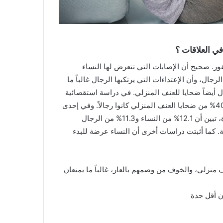
ي العلاقات ؟
ر. صحيح أن الإصابات التي تتعرض لها النساء
ال، وأن الإعتداءات التي يرتكبها الرجال غالباً ما
رجال أيضاً ضحايا للعنف المنزلي. في دراسة استقصائية
حديثة أجريت على عينة من البريطانيين البالغين، تبين أن حوالي 40% من ضحايا العنف المنزلي كانوا رجالاً. وفي إحدى
الدراسات الاستقصائية الوطنية التي أجريت في الولايات المتحدة، تبين أن 12.1% من النساء و11.3% من الرجال
ة. كما أثبتت دراسات أخرى أن النساء عرضة للبدء
نزلي، والخوف من وصمهم بالعار، غالباً ما يمنعان
ن أقل حدة