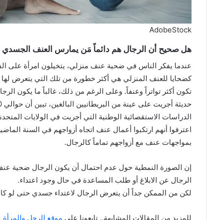
AdobeStock
هل صحيح أن الرجال هم دائماً مَن يمارس العنف الجسدي ف
عندما يفكر الناس في ضحية عنف منزلي، يتخيلون امرأة على الفو
كضحايا للعنف المنزلي هي أكثر خطورة من تلك التي يتعرض لها الرج
تكون أكثر تواتراً وعنفاً. وعلى الرغم من ذلك، غالباً ما يكون ال
اعترفوا أنهم ارتكبوا أعمال عنف اتجاه أزواجهم في السنة الماضي
بمواجهات عنف مع أزواجهم تماماً كالرجال.
إن الصورة النمطية حول عدم احتمال أن يكون الرجال ضحية عنف م
الرجال عن الابلاغ أو طلب المساعدة في حال وجود اعتداء.
لكن من الممكن جداً أن يتعرض الرجال لاعتداء جسدي حتى لو كا
للمزيد من المقالات المشابهة.. تابعونا على
موقع الرجل والمرأة