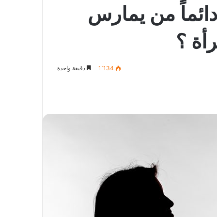
ائماً من يمارس
أة ؟
1٬134
دقيقة واحدة