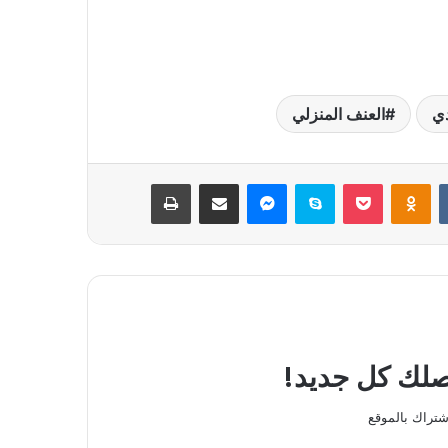
ي
العنف المنزلي
بوكيت
Odnoklassniki
سكايب
ماسنجر
مشاركة عبر البريد
طباعة
يصلك كل جديد!
شتراك بالموقع