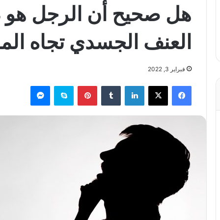
هل صحيح أن الرجل هو د
العنف الجسدي تجاه المر
فبراير 3, 2022
فيسبوك
X
لينكدإن
بينتيريست
سكايب
ماسنجر