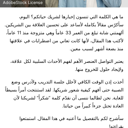
AdobeStock License
ما هي الكلمة التي تنسون إخبارها لشريك حياتكم؟ اليوم،
سأكرّس مقالاً بكامله لأساعد على تحسين العلاقة بين الشريكين.
ألهمتني شابة تبلغ من العمر 33 عاماً وهي متزوجة منذ 11 عاماً،
لأكتب هذا المقال، لأنها كانت تعاني من اضطرابات في علاقتها
منذ بضعة أشهر لسبب معين.
يعتبر التواصل العنصر الأهم لفهم الأحداث السلبية لكل علاقة،
ولإيجاد حلول للخروج منها.
أخذت إذن الوقت الكافي لأحلل جلسة التدريب ولأدرس وضع
الصبية حتى أفهم كيفية شعور شريكها. لقد استنتجت أمراً بسيطاً
للغاية. نحن لطالما ننسى أن نقدّم كلمة “شكراً” لشريكنا لأن
العادة تحتل جزءاً كبيراً من حياتنا.
سأشرح لكم بالتفصيل ما أعنيه في هذا المقال. استمتعوا
بقراءته!