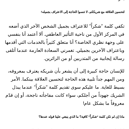
لتحسين العلاقة مع شريككم، لا تنسوا الحاجة إلى الاعتراف بجميله!
تكفي كلمة “شكراً” للاعتراف بجميل الشخص الآخر الذي أضعه
في المركز الأول من ناحية التأثير العاطفي. ألا أعتمد أنا بنفسي
على وجهة نظري الخاصة؟ أنا متعلق كثيراً بالخدمات التي أقدمها
وباعتراف الآخرين بجميلي. تغمرني السعادة العارمة عندما أتلقى
رسالة إيجابية من المتدربين أو من الزائرين.
للإنسان حاجة كبيرة إلى أن يشعر بأن شريكه يعترف بمعروفه،
ومن المهم جداً تلبية هذه الحاجة لتحسين العلاقة بينكما. الأمر
بسيط للغاية. ما عليكم سوى تقديم كلمة “شكراً” عندما يبذل
الشريك جهوداً من أجلكم، سواء كانت مفاجأته ناجحة، أو إن قدّم
معروفاً ما بشكل عام!
ماذا إن لم تكن كلمة “شكراً” كافية؟ ما الذي ينبغي علينا قوله عندها؟