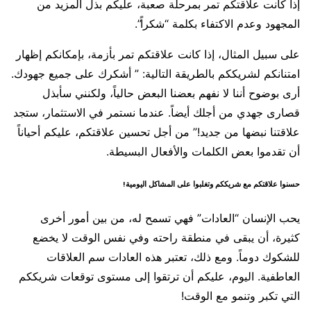
إذا كانت علاقتكم تمر بمرحلة صعبة، عليكم بذل المزيد من
المجهود وعدم الاكتفاء بكلمة “شكراً”.
على سبيل المثال، إذا كانت علاقتكم تمر بأزمة، بإمكانكم إظهار
امتنانكم لشريككم بالطريقة التالية: ” أشكرك على جميع جهودك.
أرى بوضوح أننا لا نفهم بعضنا البعض حالياً، ولكنني سأبذل
قصارى جهدي من أجلك أيضاً. عندما نستمر في الاستثمار، ستجد
علاقتنا نبضها من جديد!” من أجل تحسين علاقتكم، عليكم أحياناً
أن تقدموا بعض الكلمات والأفعال البسيطة.
حسنوا علاقتكم مع شريككم وتغلبوا على المشاكل اليومية!
يحب الإنسان “العادات” فهي تسمح له، من بين أمور أخرى
كثيرة، أن يبقى في منطقة راحته وفي نفس الوقت لا يخضع
للشكوك دوماً. ومع ذلك، تعتبر هذه العادات سم العلاقات
العاطفية. اليوم، عليكم أن ترتقوا إلى مستوى توقعات شريككم
التي تكبر وتنمو مع الوقت!