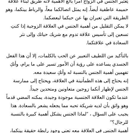
يُعتبر الجنس في الزواج أمراً بالغ الأهمية لأنه طريق لبناء علاقة
حميمة عاطفية أيضاً. إنه يمثل اتصالكما معاً، والرباط بينكما، وهو
الطريقة التي تعبران بها عن حبكما لبعضكما.
لا يمكن التقليل من أهمية الجنس في العلاقة الزوجية إذا كنتِ
تسعين إلى تأسيس علاقة تدوم مع شريك حياتك وإلى نثر
السعادة في علاقتكما.
بالتأكيد من اللطيف التعبير عن الحب بالكلمات، إلا أن هذا الفعل
الجسدي يساعده على رؤية أن الأمور تسير على ما يرام، وأنكِ
تفهمين أهمية الجنس بالنسبة له وأنكِ سعيدة معه.
إنه يحتاج إلى هذه الطمأنينة في العلاقة، ويحتاج إلى ممارسة
الجنس لإظهار أنكما زوجين متعاونين ومتحدين جيداً.
عندما تكون العلاقة الجنسية موجودة وجيدة، يمكنه المضي قدماً
وهو واثق بأن لديه شريكة تحبه مما يجعله يشعر بالسعادة. هذا
يجيب على السؤال ، “لماذا الجنس يشكل أهمية كبيرة بالنسبة
للرجال؟”
أهمية الجنس في العلاقة معه تعني وجود رابطة حقيقة بينكما،