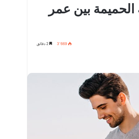
ة الحميمة بين عمر
3٬669
2 دقائق