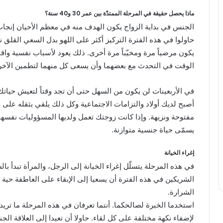
ماذا يحصل حقيقة في المرحلة الممتدّة بين عمر 30 و40 سنة؟
الجنس في بداية الزواج يكون الهدف منه في معظم الأحيان إنجاب ال
حاولوا في هذه الفترة التركيز أكثر على اللهو بدل السعي القلق 
يكون مرضياً مرة ومخيّباً مرة أخرى. ذلك يعود لأسباب نفسية واق
الوقت في التحدث مع بعضهما وأن يسعى كل منهما لتطمين الآخر
في الأربعينات لن يكون من السهل حتى أن تجد وقتاً لتعيش حياتك 
أصبح لديك أولاد والتزامات الاجتماعية وكل ذلك يلقي بثقله على 
مفتوحة ونزيهة. وإذا كانت زوجتك تعمل ولديها المسؤوليات نفسها
يسمّى حياة جنسية متوازنة.
إغراء الخيانة
في هذه المرحلة يتسلّل إغراء الخيانة إلى الرجل، والمرأة تبدأ ب
الشريكين في هذه الفترة أن يسعيا إلى الإبقاء على العاطفة حية 
الشرارة.
استخدما الخبرة لصالحكما. أنتما تعرفان في هذه المرحلة ما تريد
لإضفاء نكهة مختلفة على كل لقاء. حاولا أن تعيدا إلى العلاقة الجن