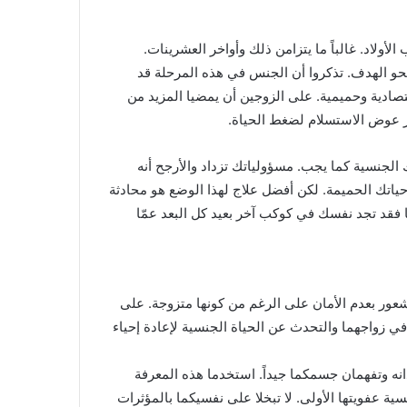
أولاد. غالباً ما يتزامن ذلك وأواخر العشرينات.
نحو الهدف. تذكروا أن الجنس في هذه المرحلة قد
تصادية وحميمية. على الزوجين أن يمضيا المزيد من
 عوض الاستسلام لضغط الحياة.
الجنسية كما يجب. مسؤولياتك تزداد والأرجح أنه
حياتك الحميمة. لكن أفضل علاج لهذا الوضع هو محادثة
 فقد تجد نفسك في كوكب آخر بعيد كل البعد عمّا
الشعور بعدم الأمان على الرغم من كونها متزوجة. على
في زواجهما والتحدث عن الحياة الجنسية لإعادة إحياء
انه وتفهمان جسمكما جيداً. استخدما هذه المعرفة
سية عفويتها الأولى. لا تبخلا على نفسيكما بالمؤثرات