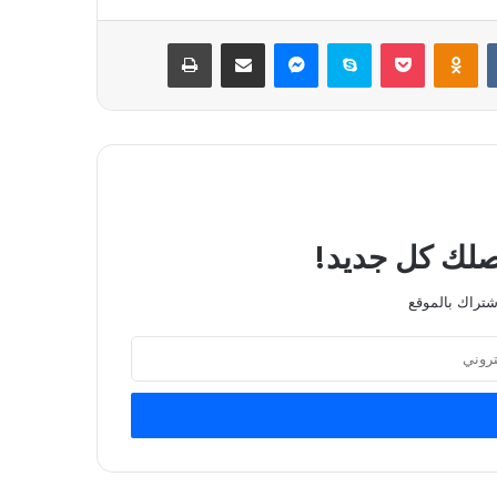
بوكيت
Odnoklassniki
سكايب
ماسنجر
مشاركة عبر البريد
طباعة
يصلك كل جديد!
شتراك بالموقع