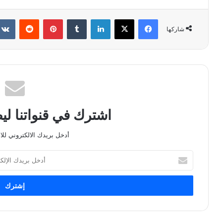
فيسبوك
X
لينكدإن
بينتيريست
شاركها
اشترك في قنواتنا ل
أدخل بريدك الالكتروني للا
أدخل
بريدك
الإلكتروني