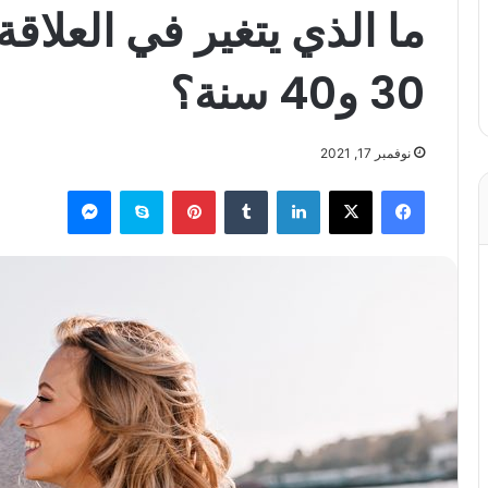
ما الذي يتغير في العلاق
30 و40 سنة؟
نوفمبر 17, 2021
فيسبوك
X
لينكدإن
بينتيريست
سكايب
ماسنجر