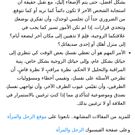
بشكل أفضل، حتى يتم الإصغاء إليكِ، مع تقبل حقيقة أن
استجابة الشخص الآخر لا تكون دائماً كما نريد أو كما نتوقع.
من الضروري جداً أن تجلسي لوحدكِ، وأن تفكري بوضعكِ
وتتخذي قرارات. إذا لم تكن الأمور تسير كما يجب في
علاقتكما الزوجية، فلِمَ لا تذهبين إلى مكان آخر لبضعة أيام؟
إلى منزل أهلكِ أو إحدى صديقاتكِ؟
الأمر المهم هو أن تعطي نفسكِ بعض الوقت كي تنظري إلى
حياتكِ بشكل عام، وإلى حياتكِ الزوجية بشكل خاص، بِنية
المراقبة والتحليل لا الحكم، نظرة مراقبٍ لا نظرة قاضٍ، أن
تطرحي الأسئلة على نفسكِ، وتقيمي أخطاء ومسؤوليات
الطرفين، وأن تقيّمي عيوب الطرف الآخر، وأن تواجهي نفسكِ
بصدق وموضوعية لتتأكدي مما إذا كنتِ ترغبين بالاستمرار في
العلاقة أو لا ترغبين بذلك.
للمزيد من المقالات المشابهة.. تابعونا على
موقع الرجل والمرأة
وعلى صفحة الفيسبوك
الرجل والمرأة