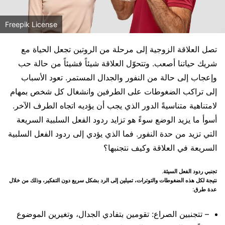
Freepik License
تصل العلاقة الزوجية إلى مرحلة من الروتين تجعل الحياة مع
شريك حياتنا أصعب. وتتحوّل العلاقة شيئاً فشيئاً من حالة حب
وإعجاب إلى حالة من النفور والجدال المستمر. تعود الأسباب
إلى تراكب الضغوطات على الطرفين وانشغال كل شخص بمهام
لامتناهية متناسيةً الدور الذي يجب أن يؤديه اتجاه الطرف الآخر.
أسوأ ما يزيد الوضع سوءً هو تزايد ردود الفعل السلبية السريعة
التي تزيد من حدة النفور. فما الذي يؤدي إلى ردود الفعل السلبية
السريعة في العلاقة وكيف نتجنبها؟
تجنبي ردود الفعل السيئة.
نتيجة لكل هذه الضغوطات والتوترات، تميلين إلى الرد بشكل سريع دون التفكير، وذلك من خلال
عدة طرق:
– تتجنبين الصراع: تقومين بتفادي الجدال، وتغيرين الموضوع