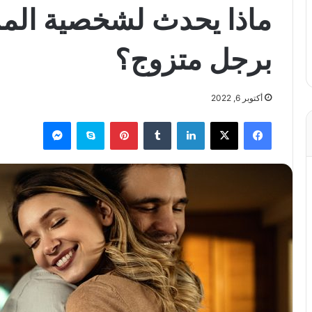
ماذا يحدث لشخصية المرأ
برجل متزوج؟
أكتوبر 6, 2022
فيسبوك
X
لينكدإن
بينتيريست
سكايب
ماسنجر