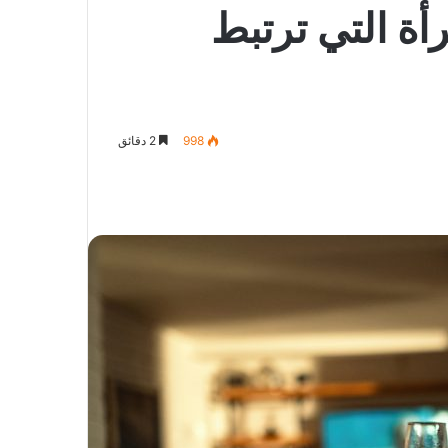
ة التي ترتبط
998
2 دقائق