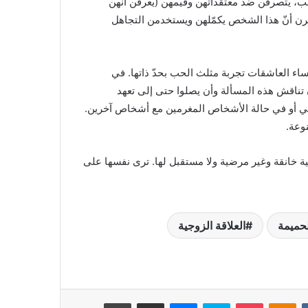
حب، يتصرفن ضد معتقداتهن وقيمهن (يعرفن أنهن
رن أنّ هذا الشخص يكمّلهن ويستخدمن التجاهل
نساء العاشقات تجربة مثلث الحب بحدّ ذاتها. في
 تناقش هذه المسألة وأن يصلوا حتى إلى تعهد
سمي أو في حالة الأشخاص المغرمين مع أشخاص آخرين.
وعة.
جية خانقة وغير مرضية ولا مستقبل لها. ترى نفسها على
لحميمة
العلاقة الزوجية
بوكيت
Odnoklassniki
سكايب
ماسنجر
مشاركة عبر البريد
طباعة