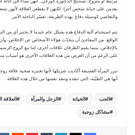
مرتبط أو متزوج، تستنتج الدكتورة خورغي.. أنهن نساء في حالة 
يقدمن على خيانة شخص آخر). لكنهن لا يقطعن العلاقة لأنهن يشع
والتغاضي كوسيلة دفاع. بهذه الطريقة، تفسّر الباحثة الأمر.
يتم استخدام آلية الدفاع هذه بشكل عام عندما لا يختبر أي من ال
الواقع، من المفاجئ أن يتحدّث هؤلاء الأشخاص عن الإخلاص، وأن
بالإخلاص، بينما يقيم الطرفان علاقات أخرى، إما مع الزوج الر
على الرغم من أن الغرض من هذه العلاقات الأخرى هو أسباب متن
تبرر المرأة العشيقة أكاذيب شريكها لأنها تعتبره ضحية علاقة زو
أنها هي الطيّبة، التي تنقذه وتنقذ نفسها من خلال هذه العلاقة.
الحب
الخيانة
الرجل والمرأة
العلاقة ا
مشاكل زوجية
فيسبوك
X
لينكدإن
بينتيريست