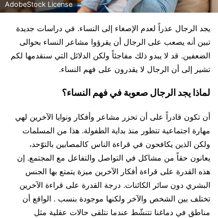
AdobeStock License
يجد الرجال عذراً لعدم الإصغاء إلى النساء. في دراسات جديدة
تبين أنه يصعب على الرجال أن يقرؤوا مشاعر النساء بحوالى
الضعفين. قد لا يبدو ذلك مفاجئاً ولكن الدلائل التي سنقدمها لكم
تشير إلى أن الرجال لا يقدرون على فهم النساء.
لماذا يجد الرجال صعوبة في فهم النساء؟
أن تكون قادراً على أن تحزر مشاعر وأفكار ونوايا الآخرين لهي
مهارة اجتماعية تتطور منذ بداية الطفولة. هذا من المسلمات
ولكن الذين يكافحون في قراءة الناس كالمصابين بالتوّحد،
يعانون حقاً من مشاكل في التواصل والتفاعل مع المجتمع. إن
هذه القدرة على قراءة أفكار الآخرين ميزة يتمتع بها الجنس
البشري دون سائر الكائنات. درجة القدرة على قراءة الآخرين
تختلف بين الشخص والآخر ولكنها موجودة بنسب . الواقع أن
مناطق في دماغنا تتنشّط عندما نتلقى حالات عقلية مثل