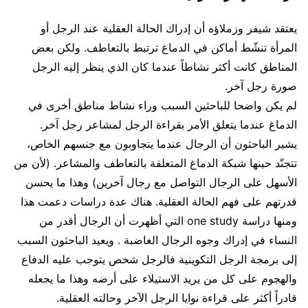
يعتقد شيفر وزملاؤه أن إدراك الحالة العقلية عند الرجل أو
المرأة تنشّط أماكن في الدماغ ترتبط بالتعاطف. ولكن بعض
المناطق كانت أكثر نشاطاً عندما كان الذي ينظر إليه الرجل
صورة رجل آخر.
لم يكن واضحا للباحثين السبب وراء نشاط مناطق أخرى في
الدماغ عندما يتعلق الأمر بقراءة الرجل لمشاعر رجل آخر.
يشير الباحثون أن الرجال عندما يتجاوبون مع جنسهم الخاص،
تتجنّد حينها شبكة الدماغ المتعلقة بالتعاطف والمشاعر. (لأن من
الأسهل على الرجال التواصل مع رجال آخرين) وهذا ما يحسن
قدرتهم على فهم الحالة العقلية. هناك عدة دراسات دعمت هذا
ومنها دراسة one study التي أظهرت أن الرجال أقدر من
النساء في إدراك وجوه الرجال الغاضبة . ويعيد الباحثون السبب
إلى برمجة الرجل التكوينية فالرجل شخص يتوجب عليه الدفاع
والهجوم على كل من يريد الاستيلاء على أرضه وهذا ما يجعله
قادراً أكثر على قراءة نوايا الرجل الآخر وحالته العقلية.