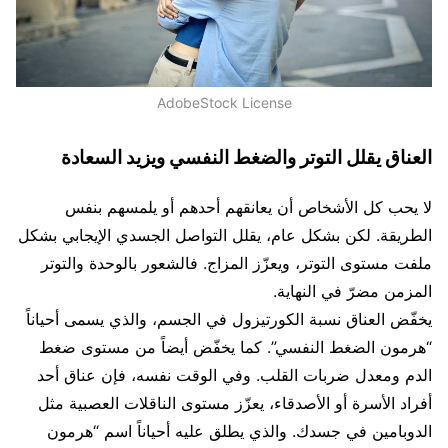
AdobeStock License
العناق يقلل التوتر والضغط النفسي ويزيد السعادة
لا يحب كل الأشخاص أن يعانقهم أحدهم أو يلمسهم بنفس
الطريقة. لكن بشكل عام، يقلل التواصل الجسدي الإيجابي بشكل
ملفت مستوى التوتر، ويعزّز المزاج. فالشعور بالوحدة والتوتر
المزمن مضرّ في النهاية.
يخفّض العناق نسبة الكورتيزول في الجسم، والذي يسمى أحياناً
“هرمون الضغط النفسي”. كما يخفّض أيضاً من مستوى ضغط
الدم ومعدل ضربات القلب. وفي الوقت نفسه، فإن عناق أحد
أفراد الأسرة أو الأصدقاء، يعزّز مستوى الناقلات العصبية مثل
الدوبامين في جسدك. والذي يطلق عليه أحياناً اسم “هرمون