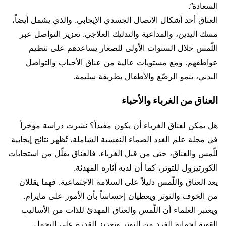
السعادة”.
العناق أحد أشكال الاتصال الجسدي الإيجابي. والذي يشمل أيضاً،
مسك اليدين، والمداعبة والتدليك العلاجي. تعزيز التواصل عبر
اللّمس خلال السنوات الأولى للصغار يساعدهم على تنظيم
عواطفهم. ومع مستويات عالية من عناق الأحباب والتواصل
البدني، ينمو الرضّع والأطفال بطريقة سليمة.
العناق من الغرباء والأحباء
هل يمكن لعناق الغرباء أن يكون مفيداً؟ نشرت دراسة مؤخراً
في مجلة علم الغدد الصماء النفسية الشاملة، تُظهر نتائج إيجابية
للّمس والعناق، حتى من قبل الغرباء. فالعناق يقلّل من استجابات
الكورتيزول للتوتر، كما أن لديه آثاره المهدئة.
يعد العناق واللّمس دليلاً على السلامة الاجتماعية. فهما يقللان
من الخوف والتوتر ويعطيان إحساساً بأن الأمور على مايرام.
ويعتبر العلماء أن اللّمس والعناق المهدئ للذات من الأساليب
القوية لحماية الفرد من التوتر وتعزيز القدرة على التحمل.