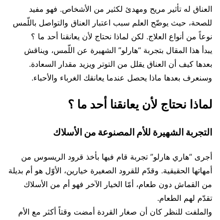
العناق له تأثير مريح ومهدئ لكثير من الأشخاص. فهو مفيد
للصحة، حيث يوضّح العلم سبب اعتبار العناق والتواصل باللّمس
نوعاً من أنواع العلاج. لكن لماذا نحتاج لأن يعانقنا أحد ما ؟
يبدأ هذا المقال بتجربة “هارلو” الشهيرة عن اللّمس، ويناقش
بعدها كيف أن العناق يقلل من التوتر ويزيد مقدار السعادة.
وسنعرف بعدها ماذا يحصل عندما يعانقك الغرباء والأحباء.
لماذا نحتاج لأن يعانقنا أحد ما ؟
التجربة الشهيرة للأم المصنوعة من الأسلاك
أجرى “هاري هارلو” تجربة قام فيها بأخذ قرود الريسوس من
أمهاتها الحقيقية. وقدّم للقرود الصغيرة خيارين، الأوّل هو أم بديلة
من القماش دون طعام، أمّا الخيار الآخر فهو أم من الأسلاك
تقدّم لهم الطعام.
والملفت للنظر كان أن صغار القردة أمضت وقتاً أكثر مع الأم