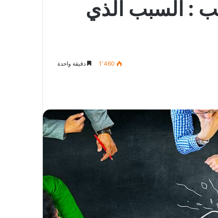
حب : السبب الذي
1٬460
دقيقة واحدة