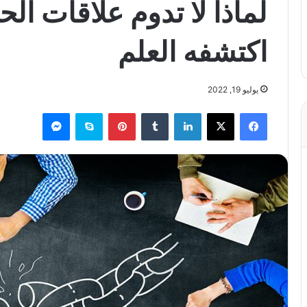
لماذا لا تدوم علاقات ال
اكتشفه العلم
يوليو 19, 2022
فيسبوك
X
لينكدإن
بينتيريست
سكايب
ماسنجر