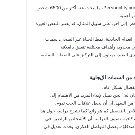
حللت الدراسة، التي نُشرت في Personality and Social Psychology Bulletin، ما يبحث عنه أكثر من 6500 شخص
ر أهمية.
ص إلى آخر. على سبيل المثال، قد يعتبر البعض الغيرة
ي انعدام الجاذبية، نمط الحياة غير الصحي، سمات
 محدود، وأهداف مختلفة تتعلق بالعلاقة.
ى البعيد، يميلون إلى التركيز على الصفات السلبية
 من السمات الإيجابية
انفصال بشكل عام.
له:” نحن نميل لإيلاء المزيد من الاهتمام إلى
يس من السهل أن أن نجعل علاقات الحب تدوم.
آخر بالتفصيل كم هو رائع”كما تشرح دراسة حول هذا
ت كافية. تضيف الدراسة أن الأشخاص الراضين في
أصدقاؤه. بفضل التواصل الفكري، يحدث تعديل في