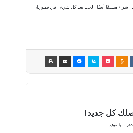
ل شيء مسبقًا أيضًا. الحب بعد كل شيء ، في تصورنا،
بوكيت
Odnoklassniki
سكايب
ماسنجر
مشاركة عبر البريد
طباعة
يصلك كل جديد!
شتراك بالموقع