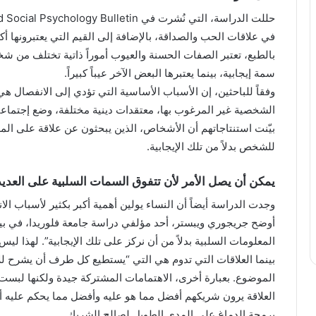
في علاقات الحب والصداقة، بالإضافة إلى القيم التي يعتبرونها أكث
بالطبع، تعتبر الصفات الحسنة والعيوب أموراً ذاتية تختلف من شخ
سمة إيجابية، بينما يعتبرها البعض الآخر عيباً كبيراً.
وفقاً للباحثين، إن الأسباب الأساسية التي تؤدي إلى الانفصال ه
الشخصية غير المرغوب بها، معتقدات دينية مختلفة، وضع إجتماعي
بيّنت استنتاجاتهم أن الأشخاص، الذين يبحثون عن علاقة على المد
للشخص بدلاً من تلك الإيجابية.
يمكن أن يصل الأمر لأن تتفوق السمات السلبية على العديد
وجدت الدراسة أيضاً أن النساء يولين أهمية أكبر بكثير لأسباب ال
أوضح جريجوري ويبستر، أحد مؤلفي دراسة جامعة فلوريدا، في بيان 
المعلومات السلبية بدلاً من أن نركز على تلك الإيجابية”. لهذا ل
بينما العلاقات التي تدوم هي التي “يستطيع كل طرف أن يشرح لل
الموضوع. بعبارة أخرى، الاهتمامات المشتركة جيدة ولكنها لبس
العلاقة يرون شريكهم أفضل مما هو عليه وأفضل مما يحكم عليه 
برمجة الدماغ على المدى الطويل لصالح الشريك.