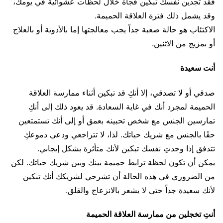
فقد تجدين نفسك تبكين فجأة خلال لحظات عشوائية في يومك،
وقد يشمل ذلك فترة العلاقة الحميمة.
الاكتئاب هو حالة صعبة جداً يجب معالجتها إما بالأدوية أو بالعلاج
أو بمزيج من الاثنين.
أنت سعيدة
صدقي أو لا تصدقي، إلا أنكِ قد تبكين أثناء ممارسة العلاقة
الحميمة لمجرد أنك في غاية السعادة. قد يعود ذلك إلى أنكِ
تمارسين الجنس مع شخص تحبينه بعمق أو إلى أنك تستمتعين
حقًا بالجنس مع شريك حياتك. لذا، لا تتراجعي ودعي دموعكِ
تتدفق إذا وجدتِ نفسك تبكين لأنك متأثرة بشكل إيجابي.
يمكن أن تكون لحظة ترابط حميمة بينك وبين شريك حياتك. لكن
من الضروري في هذه الحالة أن تشرحي لشريكك أنك تبكين
لأنك سعيدة جداً حتى لا يشعر بالانزعاج والقلق.
أنتِ تخجلين من ممارسة العلاقة الحميمة