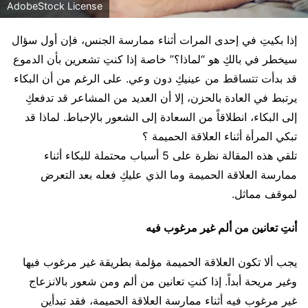
AdobeStock License
إذا بكيتِ في إحدى المرات أثناء ممارسة الجنس، فإن أول سؤال
سيخطر في بالكِ هو “لماذا؟” خاصة إذا كنتِ تشعرين بأن الدموع
قد بدأت تتساقط من عينيكِ دون وعي. على الرغم من أن البكاء
يرتبط في العادة بالحزن، إلا أن العديد من المشاعر قد تدفعكِ
إلى البكاء، انطلاقاً من السعادة إلى الشعور بالإحباط. لماذا قد
تبكي المرأة أثناء العلاقة الحميمة ؟
تلقي هذه المقالة نظرة على 5 أسباب محتملة للبكاء أثناء
ممارسة العلاقة الحميمة وما الذي عليكِ فعله بعد التعرض
لموقف مماثل.
أنتِ تعانين من ألم غير مرغوب فيه
يجب ألا تكون العلاقة الحميمة مؤلمة بطريقة غير مرغوب فيها
وغير مريحة أبداً. إذا كنتِ تعانين من ألم ومن شعور بالانزعاج
غير مرغوب فيه أثناء ممارسة العلاقة الحميمة، فقد تبدأين