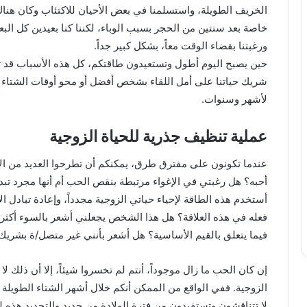
الخريف الطويلة، واستسلمنا في بعض الأحيان للاكتئاب وكان هناك ا
خاصة بعد سنتين من الحجر بسبب الوباء، لكننا كنا بعيدين كل ال
ورغبتنا بقضاء الوقت معاً، بشكل كبير جداً.
حين يصبح اليوم أطول وتستعيدون طاقتكم، كل هذه الأسباب قد تش
شريك حياتنا على أمل اللقاء بشخص أفضل أو محو أوقات الشتاء ا
لأشهر وسنوات.
عملية تنظيف جذرية للحياة الزوجية
عندما تكونون على مفترق طرق، يمكنكم أن تطرحوا العديد من الأ
أحبه؟ هل رغبتي في الإغواء مرتبطة بنقص الحب أم أنها مجرد ت
أستخدم هذه الطاقة لإحياء حياتي الزوجية مجدداً، وإعادة تبادل ا
فعله في هذه العلاقة؟ هل هذا الشخص يجعلني أشعر بالسوء أكثر
فيما يتعلق بالقيم الأساسية؟ هل أشعر بأنني غير متصل/ة بشريك
إن كان الحب ما زال موجوداً، أنتم لم تخسروا شيئاً، إلا أن ذلك ل
الزوجية. ففي الواقع من الممكن أنكم خلال أشهر الشتاء الطويلة قد
لا تتناقشون وتستفيدون من فترة الولادة من جديد والتجديد هذه ل