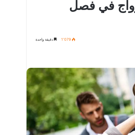
أزواج في فصل
1٬079
دقيقة واحدة