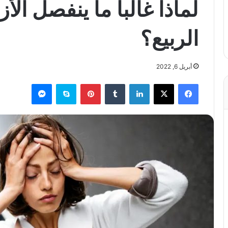
لماذا غالباً ما ينفصل ال
الربيع؟
أبريل 6, 2022
فيسبوك
X
لينكدإن
بينتيريست
سكايب
ماسنجر