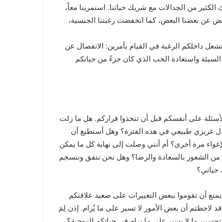
لكثير من الجدالات مع شريك حياتنا. استمرينا معاً،
بعض عن بعضنا البعض، كما انخفضت رغبتنا الجنسية،
عل داخلكم الرغبة في القيام بأمرين: الانفصال عن
لسيئة واستعادة الحب الذي كان جزءً من حياتكم
سئلة على أنفسكم قبل أن تتخذوا قراركم. هل ما زلت
بدل غريزي طبيعي في هذه الفترة؟ وهل أستطيع أن
لإغواء مرة أخرى؟ أم أنني وصلت إلى نهاية كل ما يمكن
 من الشعور بالسعادة والرضا؟ وهل نحن نتفق وننسجم
 حياتي؟
ا يمنع أن تقوموا ببعض التغييرات على صعيد علاقتكم
 لاحظتم أن بعض الأمور لا تسير على ما يُرام. إذن لِمَ
تحسين ما لا يسير على ما يرام في حياتكم الزوجية؟