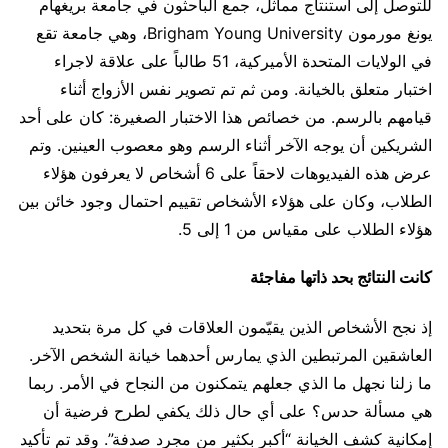
للتوصل إلى استنتاج مماثل، جمع الباحثون في جامعة بريغهام
يونغ مورمون Brigham Young University، وهي جامعة تقع
في الولايات المتحدة الأميركية، 51 طالباً على علاقة لاجراء
اختبار متعلق بالخيانة. ومن ثم تم تصوير نفس الأزواج أثناء
قيامهم بالرسم. من خصائص هذا الاختبار الصغيرة: كان على أحد
الشريكين أن يوجه الآخر أثناء الرسم وهو معصوب العينين. وتم
عرض هذه الفيديوهات لاحقاً على 6 أشخاص لا يعرفون هؤلاء
الطلاب، وكان على هؤلاء الأشخاص تقييم احتمال وجود خائن بين
هؤلاء الطلاب على مقياس من 1 إلى 5.
كانت النتائج بحد ذاتها مفاجئة
إذ نجح الأشخاص الذين يقيّمون العلاقات في كل مرة بتحديد
العاشقين المرتبطين الذي يمارس أحدهما خيانة الشخص الآخر.
ما زلنا نجهل ما الذي جعلهم يتمكنون من النجاح في الأمر. ربما
هي مسألة حدس؟ على أي حال ذلك يكفي لطرح فرضية أن
إمكانية كشف الخيانة “أكبر بكثير من مجرد صدفة”. وقد تم تأكيد