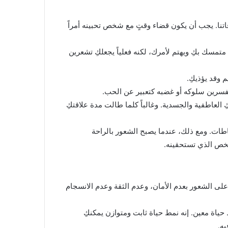
اقاتنا. يجب أن يكون قضاء وقتٍ مع شخص تحبينه أمراً
مسك بكِ ويهتم لأمرك، لكنه فعلياً يجعلكِ تشعرين
 وقد يؤذيكِ.
 تفسرين سلوكه أو غضبه كتعبير عن الحب.
العاطفية والجسدية. وغالباً كلما طالت مدة علاقتكِ
اطات. ومع ذلك، عندما يصبح الشعور بالراحة
لشخص الذي تستحقينه.
لى الشعور بعدم الأمان، وعدم الثقة وعدم الانسجام
ياة معين. إنه نمط حياة ثابت ومتوازن يمكنكِ
يه.