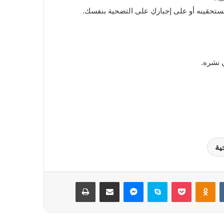
تستحقينه أو على إجباركِ على التضحية بنفسك.
ي نشره.
ية
بوكيت
Odnoklassniki
سكايب
ماسنجر
مشاركة عبر البريد
طباعة