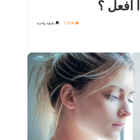
ا أفعل ؟
1٬304
دقيقة واحدة