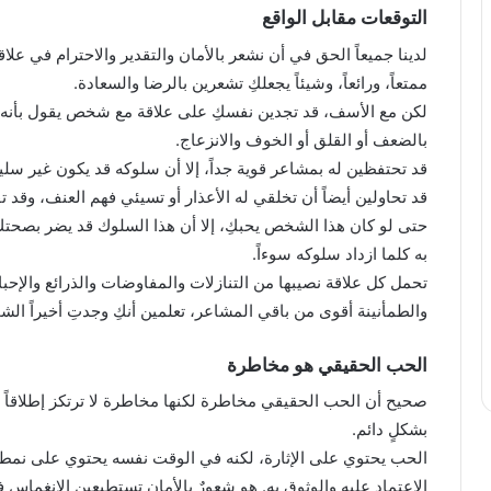
التوقعات مقابل الواقع
لدينا جميعاً الحق في أن نشعر بالأمان والتقدير والاحترام في عل
ممتعاً، ورائعاً، وشيئاً يجعلكِ تشعرين بالرضا والسعادة.
لكن مع الأسف، قد تجدين نفسكِ على علاقة مع شخص يقول بأنه مت
بالضعف أو القلق أو الخوف والانزعاج.
قد تحتفظين له بمشاعر قوية جداً، إلا أن سلوكه قد يكون غير سليم
قد تحاولين أيضاً أن تخلقي له الأعذار أو تسيئي فهم العنف، وقد
حتى لو كان هذا الشخص يحبكِ، إلا أن هذا السلوك قد يضر بصحتكِ 
به كلما ازداد سلوكه سوءاً.
تحمل كل علاقة نصيبها من التنازلات والمفاوضات والذرائع والإحب
والطمأنينة أقوى من باقي المشاعر، تعلمين أنكِ وجدتِ أخيراً ا
الحب الحقيقي هو مخاطرة
صحيح أن الحب الحقيقي مخاطرة لكنها مخاطرة لا ترتكز إطلاقاً ع
بشكلٍ دائم.
الحب يحتوي على الإثارة، لكنه في الوقت نفسه يحتوي على نمط ح
الاعتماد عليه والوثوق به. هو شعورٌ بالأمان تستطيعين الانغماس ف