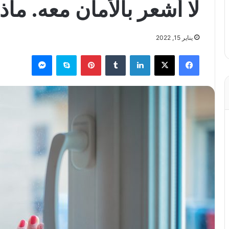
لا أشعر بالأمان معه. ماذ
يناير 15, 2022
فيسبوك
X
لينكدإن
بينتيريست
سكايب
ماسنجر