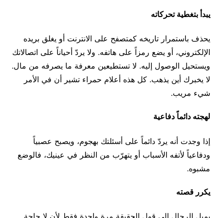
يبدأ بتغطية تحركاته
يحذف باستمرار تاريخه كمتصفح على الانترنت أو يغلق بريده
الإلكتروني، أو يضع رمزاً على هاتفه. ولا يردّ أحياناً على اتصالاتك
ويستحيل الوصول إليه. لا تستطيعين معرفة ما يصرفه من مال.
لا يخبرك أين يذهب. كل هذه أعلام حمراء تشير أن في الأمر
شيء مريب.
لهجته دائماً دفاعية
إذا وجدت أنه يردّ دائماً على أسئلتك بهجوم، ويصبح عصبياً
ودفاعياً لأتفه الأسباب أو يتهرّب من النظر في عينيك، فالوضع
مشبوه.
يكرر قصته
يميل الرجال إلى قول الحقيقة مرة واحدة فقط لأن لا حاجة