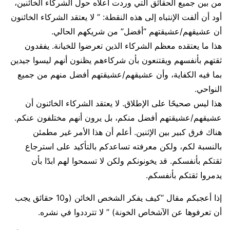
من بين جميع الحقائق التي وردت أعلاه حول الشركاء الخائنين،
أود أن ألفت الإنتباه إلى هذه النقطة: ” لا يعتقد الشركاء الخائنون
أن عشيقهم/عشيقتهم “أفضل” من شريكهم الحالي.
هذا ما يعتقده معظم الشركاء الذين تعرضوا للخيانة. يفقدون
ثقتهم بأنفسهم ويقتنعون بأن شركاءهم يظنون أنهم ليسوا جيدين
بما فيه الكفاية، وأن عشيقهم/عشيقتهم أفضل منهم من جميع
النواحي.
هذا ليس صحيحًا على الإطلاق. لا يعتقد الشركاء الخائنون أن
عشيقهم/عشيقتهم أفضل منكم، بل يرون أنهم مختلفون عنكم.
هناك فرق كبير بين الإثنين. أعلم أن هذا الأمر غير مطمئن
بالنسبة لكم، ولكن معرفته تساعدكم بالتأكيد على استرجاع
ثقتكم بأنفسكم. قد يخونونكم ولكن لا تسمحوا لهم ابدًا بأن
يدمروا ثقتكم بأنفسكم.
إذا أعجبكم مقال “كيف يفكر الشخص الخائن (و10 حقائق يجب
أن تعرفوها عن الآشخاص الخونة) ” لا تترددوا في نشره.