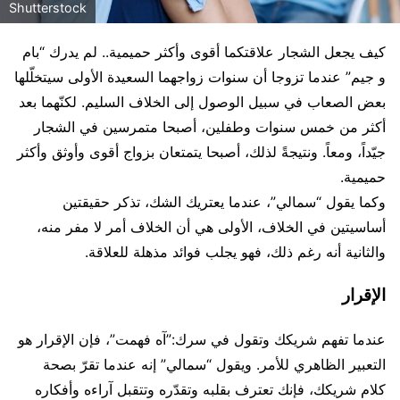
Shutterstock
كيف يجعل الشجار علاقتكما أقوى وأكثر حميمية.. لم يدرك “بام
و جيم” عندما تزوجا أن سنوات زواجهما السعيدة الأولى سيتخلّلها
بعض الصعاب في سبيل الوصول إلى الخلاف السليم. لكنّهما بعد
أكثر من خمس سنوات وطفلين، أصبحا متمرسين في الشجار
جيّداً، ومعاً. ونتيجةً لذلك، أصبحا يتمتعان بزواج أقوى وأوثق وأكثر
حميمية.
وكما يقول “سمالي”، عندما يعتريك الشك، تذكر حقيقتين
أساسيتين في الخلاف، الأولى هي أن الخلاف أمر لا مفر منه،
والثانية أنه رغم ذلك، فهو يجلب فوائد مذهلة للعلاقة.
الإقرار
عندما تفهم شريكك وتقول في سرك:”آه فهمت”، فإن الإقرار هو
التعبير الظاهري للأمر. ويقول “سمالي” إنه عندما تقرّ بصحة
كلام شريكك، فإنك تعترف بقلبه وتقدّره وتتقبل آراءه وأفكاره