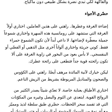
والفاكهة لكي تبدي نضرة بشكل طبيعي دون ماكياج.
حضّري الأجواء
إضاءة الغرفة وعطرها.. راهني على هذين العاملين. اختاري أولاً
الغرفة التي ستشهد على رومانسية هذه السهرة واختاري شموعاً
جميلة معطّرة لإضاءتها. لا داعي أبداً لأن تكون الشموع حمراء
فقط. كوني جريئة واختاري ألواناً أخرى مثل الذهبي أو الفضّي أو
البنفسجي.. لا بأس بعود من البخور في زاوية الغرفة على ألا
تكون رائحته قوية جداً فتطغى على رائحة عطرك.
ليكن خيارك لآنية المائدة مرهف أيضًا. راهني على الكؤوس
والصحون والمناديل المربوطة بشريط من الريش الناعم.
اختاري الأطباق بعناية خاصة. لا تعدّي شيئاً يصدر الكثير من
الروائح القوية. ابتعدي عن الثوم والبصل وغيره من المكوّنات
التي قد تفسد سحر اللحظات. حضّري طبق سلطة لذيذ ومميّز
مع أي نوع من السمك المشوي أو الربيان، أو حتى الستيك أو