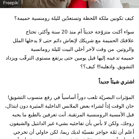
Freepik
كيف تكونين ملكة اللحظة وتستعدّين لليلة رومنسية حميمة؟
سواء أكنت متزوّجة حديثاً أم منذ 20 سنة وأكثر، تحتاج
علاقتك الحميمة مع شريكك لإنعاش دائم حتى لا يدخلها الملل
والروتين. من وقت لآخر أخلي البيت لليلة رومانسية
حميمة تدعينه إليها قبل يومين حتى يرتفع مستوى الترقّب ويزداد
التشويق. واذهليه!!! كيف؟؟
اشتري شيئاً جديداً
المؤثرات البصريّة تلعب دوراً أساسياً في رفع منسوب التشويق!
حان الوقت إذاً لشراء بعض الملابس الداخلية المثيرة دون ابتذال،
قبل الأمسية الرومنسية المرتقبة. أنت تعرفين بالطبع ما يحبه
زوجك، ولكن لا بأس بأن تفاجئيه بشيء غير الدانتيل والشيفون.
أعلم أن ثمّة حواجز نفسيّة لديك ربما، لكن حاولي أن تخرجي