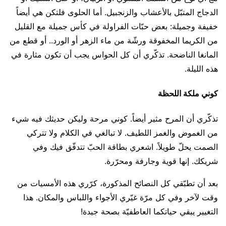
الدجاج المتبّل بالأعشاب والزنجبيل. أما الحلوى فلتكن هي أيضاً
خفيفة وجميلة: بعض حبّات الفراولة في كأس جميلة مع القليل
من الكريما المخفوقة ورشّة من ماء الزهر أو الورد.. أو قطع من
المانغا الناضحة. تذكّري أن كل الحواس يجب أن تكون مثارة في
هذه الليلة.
كوني ملكة اللحظة
تذكّري أن المرح مثير أيضاً. كوني مرحة وليكن حديثك فيه شيء
من الغموض والغمز اللطيف. لا تبالغي في الكلام ولا تتركي
الصمت يحلّ طويلاً. اشعري بطاقة الحبّ تتدفّق فيك وفي
شريكك. إنها قوية وجارفة ومحرّرة.
بعد أن تطبّقي كل النصائح المذكورة، كرّري هذه الأمسيات من
وقت لآخر وفي كل مرّة غيّري الأجواء واللباس والمكان. هذا
التغيير يبقي حياتكما العاطفيّة بصحة جيدة!