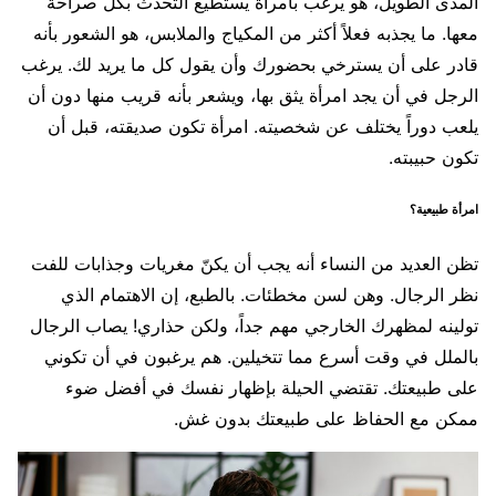
المدى الطويل، هو يرغب بامرأة يستطيع التحدث بكل صراحة
معها. ما يجذبه فعلاً أكثر من المكياج والملابس، هو الشعور بأنه
قادر على أن يسترخي بحضورك وأن يقول كل ما يريد لك. يرغب
الرجل في أن يجد امرأة يثق بها، ويشعر بأنه قريب منها دون أن
يلعب دوراً يختلف عن شخصيته. امرأة تكون صديقته، قبل أن
تكون حبيبته.
امرأة طبيعية؟
تظن العديد من النساء أنه يجب أن يكنّ مغريات وجذابات للفت
نظر الرجال. وهن لسن مخطئات. بالطبع، إن الاهتمام الذي
تولينه لمظهرك الخارجي مهم جداً، ولكن حذاري! يصاب الرجال
بالملل في وقت أسرع مما تتخيلين. هم يرغبون في أن تكوني
على طبيعتك. تقتضي الحيلة بإظهار نفسك في أفضل ضوء
ممكن مع الحفاظ على طبيعتك بدون غش.