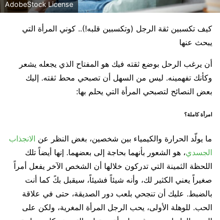
AdobeStock License
كيف تكسبين ثقة الرجل (وتكسبين قلبه!).. كوني المرأة التي
يبحث عنها
أن يرغب الرحل بوضع ثقته فيك هو المفتاح الذي يجعله يشعر
وكأنك تفهمينه. ليس من السهل أن تصبحي محط ثقته. إليك
بعض النصائح لتصبحي المرأة التي يحلم بها:
امرأة كاملة؟
ما يولّد الحرارة والكيمياء بين شخصين، بغض النظر عن
الانجذاب
الجسدي
، هو الشعور بأنهما بحاجة إلى بعضهما. إنها أيضاً تلك
اللحظة الثمينة التي تدركون خلالها أن الشخص الآخر يفعل أمراً
صغيراً يعني الكثير لك، وأنه شيئاً فشيئاً، سيقبل بكً كما أنت
بالضبط. عليك أن تنجحي بلعب دور الصديقة، حتى في علاقة
الحب. للوهلة الأولى، يحب الرجل المرأة المغرية، ولكن على