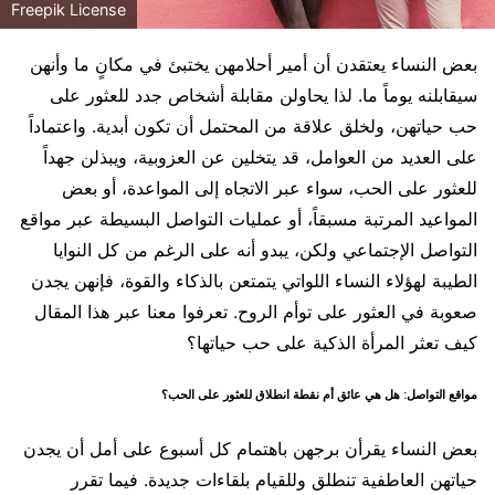
Freepik License
بعض النساء يعتقدن أن أمير أحلامهن يختبئ في مكانٍ ما وأنهن
سيقابلنه يوماً ما. لذا يحاولن مقابلة أشخاص جدد للعثور على
حب حياتهن، ولخلق علاقة من المحتمل أن تكون أبدية. واعتماداً
على العديد من العوامل، قد يتخلين عن العزوبية، ويبذلن جهداً
للعثور على الحب، سواء عبر الاتجاه إلى المواعدة، أو بعض
المواعيد المرتبة مسبقاً، أو عمليات التواصل البسيطة عبر مواقع
التواصل الإجتماعي ولكن، يبدو أنه على الرغم من كل النوايا
الطيبة لهؤلاء النساء اللواتي يتمتعن بالذكاء والقوة، فإنهن يجدن
صعوبة في العثور على توأم الروح. تعرفوا معنا عبر هذا المقال
كيف تعثر المرأة الذكية على حب حياتها؟
مواقع التواصل: هل هي عائق أم نقطة انطلاق للعثور على الحب؟
بعض النساء يقرأن برجهن باهتمام كل أسبوع على أمل أن يجدن
حياتهن العاطفية تنطلق وللقيام بلقاءات جديدة. فيما تقرر