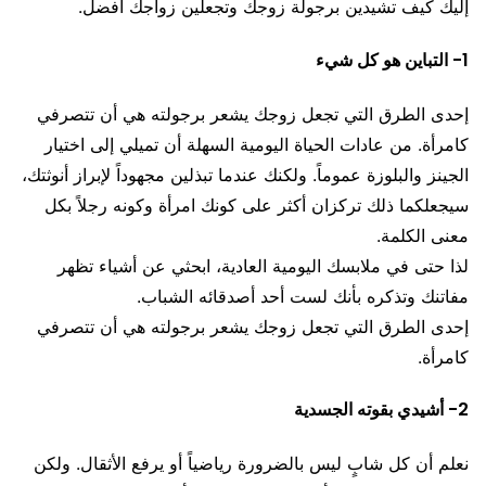
إليك كيف تشيدين برجولة زوجك وتجعلين زواجك أفضل.
1- التباين هو كل شيء
إحدى الطرق التي تجعل زوجك يشعر برجولته هي أن تتصرفي
كامرأة. من عادات الحياة اليومية السهلة أن تميلي إلى اختيار
الجينز والبلوزة عموماً. ولكنك عندما تبذلين مجهوداً لإبراز أنوثتك،
سيجعلكما ذلك تركزان أكثر على كونك امرأة وكونه رجلاً بكل
معنى الكلمة.
لذا حتى في ملابسك اليومية العادية، ابحثي عن أشياء تظهر
مفاتنك وتذكره بأنك لست أحد أصدقائه الشباب.
إحدى الطرق التي تجعل زوجك يشعر برجولته هي أن تتصرفي
كامرأة.
2- أشيدي بقوته الجسدية
نعلم أن كل شابٍ ليس بالضرورة رياضياً أو يرفع الأثقال. ولكن