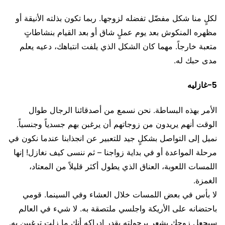
لكلٍ منا شكل مفضّل تفضله لزوجها. ربما تكون بذلته الأنيقة أو
مظهره المنكوش بعد يوم عملٍ شاق أو بعد القيام بنشاطاتٍ
متعبة خارجاً. مهما كان الشكل الذي يلفت انتباهك، دعيه يعلم
مدى حبك له.
5-غازليه
الأمر بهذه البساطة. نحن نسمع من أصدقائنا الرجال طوال
الوقت أنهم يريدون من زوجاتهم أن يرغبن بهم جسدياً وجنسياً.
نميل إلى التواصل بشكلٍ جيد للتعبير عن انجذابنا عندما نكون في
مرحلة المواعدة أو في بداية زواجنا – ثم ننسى كيف نغازل! إنها
اللمسات اللعوبة، العناق الذي يطول أكثر قليلاً من المعتاد،
الغمزة.
لا بأس في بعض اللمسات خلال العشاء وفي السينما. قومي
باحتضانه على الأريكة واجلسي ملتصقة به. لا شيء في العالم
سيجعل زوجك يشعر برجولته بقدر إدراكه أنك ما زلت ترغبين به.