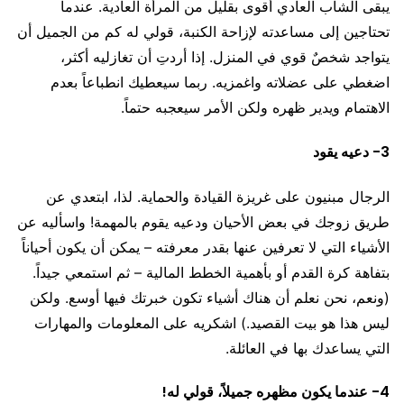
يبقى الشاب العادي أقوى بقليل من المرأة العادية. عندما
تحتاجين إلى مساعدته لإزاحة الكنبة، قولي له كم من الجميل أن
يتواجد شخصٌ قوي في المنزل. إذا أردتِ أن تغازليه أكثر،
اضغطي على عضلاته واغمزيه. ربما سيعطيك انطباعاً بعدم
الاهتمام ويدير ظهره ولكن الأمر سيعجبه حتماً.
3- دعيه يقود
الرجال مبنيون على غريزة القيادة والحماية. لذا، ابتعدي عن
طريق زوجك في بعض الأحيان ودعيه يقوم بالمهمة! واسأليه عن
الأشياء التي لا تعرفين عنها بقدر معرفته – يمكن أن يكون أحياناً
بتفاهة كرة القدم أو بأهمية الخطط المالية – ثم استمعي جيداً.
(ونعم، نحن نعلم أن هناك أشياء تكون خبرتك فيها أوسع. ولكن
ليس هذا هو بيت القصيد.) اشكريه على المعلومات والمهارات
التي يساعدك بها في العائلة.
4- عندما يكون مظهره جميلاً، قولي له!