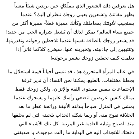
هل تعرفين ذلك الشعور الذي يتملّككِ حين ترتدين شيئاً معيناً
يظهر مفاتنك وتشعرين بعيني زوجك تنظران إليك؟ عندما
يستجيب لأنوثتك بمعاملتك وكأنك مميزة فعلاً- مميزة أكثر من
جميع نساء العالم؟ يمكن لذلك أن يُشعل شرارة الحب من جديد!
قد يشعر زوجك بالطاقة نفسها عندما تلاحظين رجولته وتقدرينها،
وتنتبهين إلى جاذبيته، وتخبرينه عنها. سيخرج كلاكما فائزاً إذا
تعلمت كيف تجعلين زوجك يشعر برجولته!
في عالم المرأة المتحررة هذا، قد ننسى أحياناً قيمة استغلال ما
يجعلنا مختلفات. بالطبع، يمكننا نحن النساء أن ندير غرفة
الإجتماعات بنفس مستوى الثقة والإتزان، ولكن زوجك فقط
يمتلك كتفين عريضين لتضعي رأسك عليهما و يسحرك عندما
يمشي في المنزل صباحاً ببذلته الأنيقة ورائحة عطر ما بعد
الحلاقة تفوح منه. أو ربما شكله الجذاب بلحيته التي لم يحلقها
منذ الصباح وثيابه العادية غير المرتبة. كل تلك الأشياء التي
دفعتك للانجذاب إليه في البداية ما زالت موجودة، يا صديقتي!