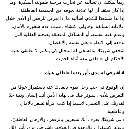
ربما يمكنك أن تسأليه عن تجارب مرحلة طفولته المبكرة، وما
إذا كان يعتقد أن لها علاقة بخوفه من الحميمية العاطفيّة.
إذا بدا مستعدًا للكلام، اسأليه ما إذا تعرض للرفض أو الأذى خلال
علاقاته السابقة. وحاولي اكتشاف سبب عدم شعوره بالأمان،
وعدم ثقته بنفسه، أو المشاكل المتعلقة بصحته العقلية التي
تدفعه إلى الانطواء على نفسه والانفصال.
شجعي شريكك وافسحي له المجال كي يتكلم. لا تطلقي عليه
الأحكام بل تعاطفي معه أثناء الحديث.
4 اشرحي له مدى تأثير بعده العاطفي عليك
إن الوقوع في حب رجل يقوم بإبعادك عنه باستمرار خوفًا من
التعرض للأذى، سيؤثر فيك في نهاية الأمر. أنت إنسان وثمة حدّ
لقدرتك على التحمل، لاسيما إذا كنت امرأة تشعر بالأمان
وعاطفية.
دعي شريكك يعرف أنك تشعرين بالرفض، والارهاق العاطفيّ،
وعدم الاستقرار، والوحدة في العلاقة. واشرحي مدى تأثير ذلك