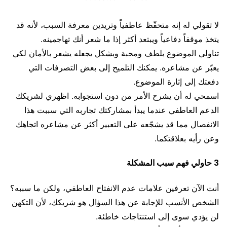
لا تقولي له إنه متحفّظ عاطفياً وتريدين معرفة السبب، لأنه قد
يتخذ موقفاً دفاعياً ويبتعد أكثر إذا ما شعر أنك تهاجمينه.
تناولي الموضوع بلطف ومحبة وبشكل يجعله يشعر بالأمان لكي
يعبّر عن مشاعره. يمكنك التلميح إلى بعض التصرفات التي
دفعتك إلى إثارة الموضوع.
اسمحي له أن يشرح الأمر من دون استجوابه. اظهري لشريكك
الدعم العاطفي عندما يبدأ بمشاركتك تجاربه التي سببت هذا
الانفصال مما قد يشجّعه على التعبير أكثر عن مشاعره اتجاهك
وعن رأيه بعلاقتكما.
3 حاولي فهم سبب المشكلة
أنت الآن تعرفين علامات عدم الانفتاح العاطفي، ولكن ما سببه؟
الشخص الأنسب للإجابة عن هذا السؤال هو شريكك، لأن التكهن
لن يؤدي سوى إلى استنتاجات خاطئة.