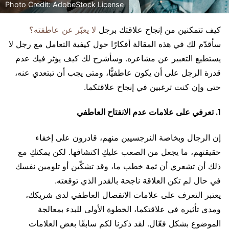
Photo Credit: AdobeStock License
كيف تتمكنين من إنجاح علاقتك برجل
لا يعبّر عن عاطفته؟
سأقدّم لك في هذه المقالة أفكارًا حول كيفية التعامل مع رجل لا
يستطيع التعبير عن مشاعره. وسأشرح لك كيف يؤثر فيك عدم
قدرة الرجل على أن يكون عاطفيًّا، ومتى يجب أن تبتعدي عنه،
حتى وإن كنت ترغبين في إنجاح علاقتكما.
1. تعرفي على علامات عدم الانفتاح العاطفي
إن الرجال وبخاصة النرجسيين منهم، قادرون على إخفاء
حقيقتهم، ما يجعل من الصعب عليكِ اكتشافها. لكن يمكنكِ مع
ذلك أن تشعري أن ثمة خطب ما، وقد تشكّين أو تلومين نفسك
في حال لم تكن العلاقة ناجحة بالقدر الذي توقعته.
يعتبر التعرف على علامات الانفصال العاطفي لدى شريكك،
ومدى تأثيره في علاقتكما، الخطوة الأولى للبدء بمعالجة
الموضوع بشكل فعّال. لقد ذكرنا لكم سابقًا بعض العلامات