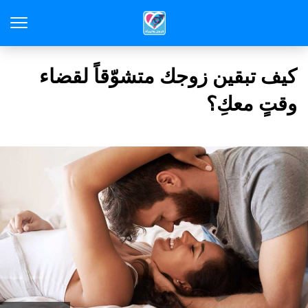
كيف تبقين زوجك متشوّقاً لقضاء
وقتٍ معكِ؟