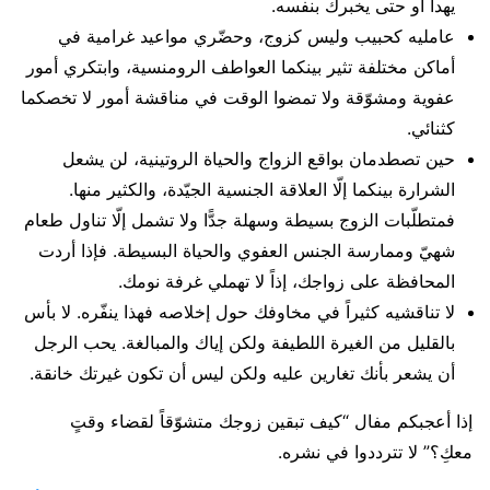
يهدأ أو حتى يخبرك بنفسه.
عامليه كحبيب وليس كزوج، وحضّري مواعيد غرامية في
أماكن مختلفة تثير بينكما العواطف الرومنسية، وابتكري أمور
عفوية ومشوّقة ولا تمضوا الوقت في مناقشة أمور لا تخصكما
كثنائي.
حين تصطدمان بواقع الزواج والحياة الروتينية، لن يشعل
الشرارة بينكما إلّا العلاقة الجنسية الجيّدة، والكثير منها.
فمتطلّبات الزوج بسيطة وسهلة جدًّا ولا تشمل إلّا تناول طعام
شهيّ وممارسة الجنس العفوي والحياة البسيطة. فإذا أردت
المحافظة على زواجك، إذاً لا تهملي غرفة نومك.
لا تناقشيه كثيراً في مخاوفك حول إخلاصه فهذا ينفّره. لا بأس
بالقليل من الغيرة اللطيفة ولكن إياك والمبالغة. يحب الرجل
أن يشعر بأنك تغارين عليه ولكن ليس أن تكون غيرتك خانقة.
إذا أعجبكم مفال “كيف تبقين زوجك متشوّقاً لقضاء وقتٍ
معكِ؟” لا تترددوا في نشره.