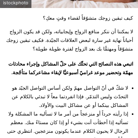
istockphoto
كيف تبقين زوجك متشوّقاً لقضاء وقتٍ معكِ؟
لا يمكننا أن ننكر منافع الزواج وإيجابياته، ولكن قد يكون الزواج
أحياناً نهاية غير سارة لبعض العلاقات الجيّدة. فكيف تبقين زوجك
متشوّقاً ومهتمًّا بك بعد الزواج لفترة طويلة طويلة؟
اتبعي هذه النصائح التي تحثّك على حلّ المشاكل وإجراء محادثات
مهمّة وتحضير موعد غراميّ أسبوعيَّا لإبقاء مشاعركما متأجّجة.
لا شكّ في أنّ التواصل مهمّ ولكن أساس التواصل الجيّد هو
التحدّث وليس التذمّر. فإذا انفردتما معاً لا تبدئي بالكلام عن
المشاكل بينكما أو عن مشاكل البيت والأولاد.
إذا رأيته حرداً أو منزعجاً من أمر ما لا تسأليه ما المشكلة ولا
تسأليه إذا أخطأت أنت بشيء أو إذا كان مستاءً منك. معظم
الرجال لا يحبون الكلام عندما يكونون منزعجين. انتظري حتى