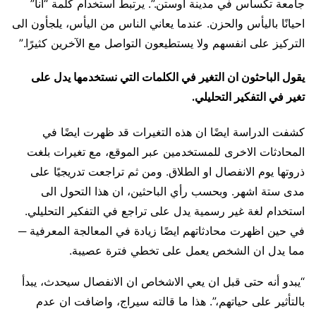
جامعة تكساس في مدينة اوستن.”. يرتبط استخدام كلمة “انا”
احيانًا باليأس والحزن. عندما يعاني الناس من اليأس، يلجأون الى
التركيز على انفسهم ولا يستطيعون التواصل مع الآخرين كثيرًا.”
يقول الباحثون ان التغير في الكلمات التي نستخدمها يدل على
تغير في التفكير التحليلي.
كشفت الدراسة ايضًا ان هذه التغيرات قد ظهرت ايضًا في
المحادثات الاخرى للمستخدمين عبر الموقع، مع تغيرات بلغت
ذروتها يوم الانفصال او الطلاق. ومن ثم تراجعت تدريجيًا على
مدى ستة اشهر. وبحسب رأي الباحثين، ان هذا التحول الى
استخدام لغة غير رسمية يدل على تراجع في التفكير التحليلي.
في حين اظهرت محادثاتهم ايضًا زيادة في المعالجة المعرفية ─
مما يدل ان الشخص يعمل على تخطي فترة عصيبة.
“يبدو أنه حتى قبل ان يعي الاشخاص ان الانفصال سيحدث، يبدأ
بالتأثير على حياتهم،”. هذا ما قالته سيراج، واضافت ان عدم