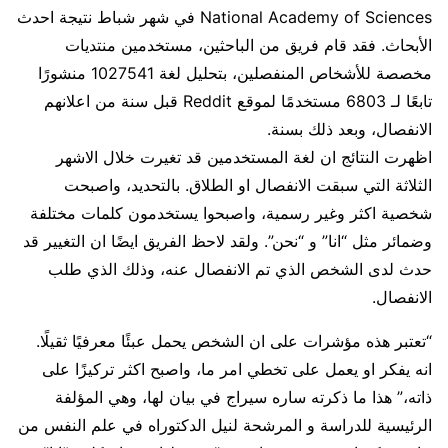
National Academy of Sciences في شهر شباط نتيجة احدث
الأبحاث. فقد قام فريق من الباحثين، مستخدمين منتديات
مخصصة للأشخاص المنفصلين، بتحليل لغة 1027541 منشورًا
تابعًا لـ 6803 مستخدمًا لموقع Reddit قبل سنة من اعلانهم
الانفصال، وبعد ذلك بسنة.
اظهرت النتائج ان لغة المستخدمين قد تغيرت خلال الاشهر
الثلاثة التي سبقت الانفصال او الطلاق. بالتحديد، واصبحت
شخصية اكثر وغير رسمية، واصبحوا يستخدمون كلمات مختلفة
وضمائر مثل “انا” و “نحن”. ولقد لاحظ الفريق ايضًا ان التغيير قد
حدث لدى الشخص الذي تم الانفصال عنه، وذلك الذي طلب
الانفصال.
“تعتبر هذه مؤشرات على ان الشخص يحمل عبئًا معرفيًا ثقيلًا.
انه يفكر او يعمل على تخطي امر ما، واصبح اكثر تركيزًا على
ذاته،” هذا ما ذكرته ساره سيراج في بيان لها، وهي المؤلفة
الرئيسية للدراسة و المرشحة لنيل الدكتوراه في علم النفس من