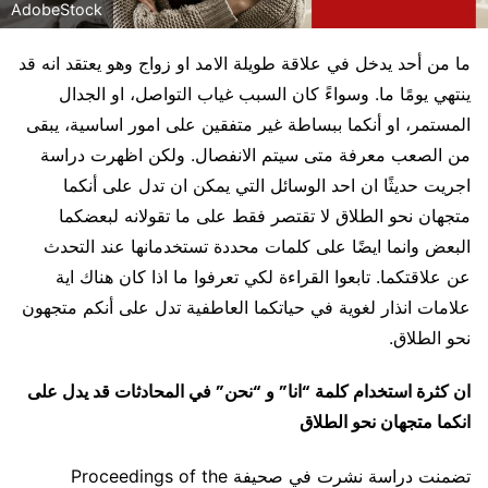
AdobeStock
ما من أحد يدخل في علاقة طويلة الامد او زواج وهو يعتقد انه قد
ينتهي يومًا ما. وسواءً كان السبب غياب التواصل، او الجدال
المستمر، او أنكما ببساطة غير متفقين على امور اساسية، يبقى
من الصعب معرفة متى سيتم الانفصال. ولكن اظهرت دراسة
اجريت حديثًا ان احد الوسائل التي يمكن ان تدل على أنكما
متجهان نحو الطلاق لا تقتصر فقط على ما تقولانه لبعضكما
البعض وانما ايضًا على كلمات محددة تستخدمانها عند التحدث
عن علاقتكما. تابعوا القراءة لكي تعرفوا ما اذا كان هناك اية
علامات انذار لغوية في حياتكما العاطفية تدل على أنكم متجهون
نحو الطلاق.
ان كثرة استخدام كلمة “انا” و “نحن” في المحادثات قد يدل على
انكما متجهان نحو الطلاق
تضمنت دراسة نشرت في صحيفة Proceedings of the