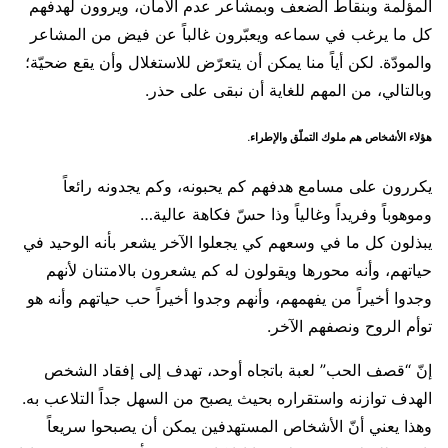
المؤلمة وبنقاط الضعف وبمشاعر عدم الأمان، ويروون لهدفهم
كل ما يرغب في سماعه ويعبّرون غالباً عن فيض من المشاعر
والمودّة. لكن أياً منا يمكن أن يتعرّض للاستغلال وأن يقع ضحيّة؛
وبالتالي، من المهم للغاية أن نبقى على حذر.
هؤلاء الأشخاص هم ملوك التملّق والإطراء.
يكررون على مسامع هدفهم كم يحبونه، وكم يجدونه رائعاً
وموهوباً وفريداً وغالياً وذا حسّ فكاهة عالية…
يبذلون كل ما في وسعهم كي يجعلوا الآخر يشعر بأنه الوحيد في
حياتهم، وأنه محورها ويقولون له كم يشعرون بالامتنان لأنهم
وجدوا أخيراً من يفهمهم، وأنهم وجدوا أخيراً حب حياتهم وأنه هو
توأم الروح ونصفهم الآخر.
إنّ “قصف الحب” لعبة باتجاه أوحد، تهدف إلى إفقاد الشخص
الهدف توازنه واستقراره بحيث يصبح من السهل جداً التلاعب به.
وهذا يعني أنّ الأشخاص المستهدفين يمكن أن يصبحوا سريعاً