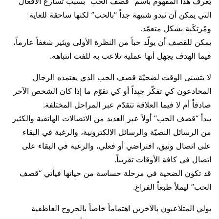
يُعرف هذا المفهوم باسم “قصف الحب” بسبب تسارع الأفعال
التي يمكن أن تبدو شبيهة جداً “بالحب” لكنها ساحقة للغاية
ومُرتكَبة بشكل متعمّد.
يمكن للقصف أن يولّد حباً من النظرة الأولى ويثير شغفاً عارماً،
فيما الهدف يجهل أنها عملية تلاعب به للفت انتباهه.
لا يتسنى الوقت لضحيّة قصف الحب الذي يعتمده الرجال
المخادعون كي تفكّر جيداً أو كي تقوّم ما إذا كان الشخص الآخر
صادقاً أم لا فيما العلاقة تتقدّم عبر المراحل المختلفة.
يبدأ “قصف الحب” أولاً عبر العديد من الاتصالات الهاتفية والكثير
من الرسائل النصيّة والرسائل الالكترونية، والرغبة في البقاء
على اتصال وثيق، افتراضي أو فعلي، والرغبة في البقاء على
اتصال في كافة الأوقات تقريباً.
قد تكون الضحية في مرحلة حساسة من حياتها فيأتي “قصف
الحب” ليملأ طبعاً الفراغ.
يولي المتلاعبون بالآخرين اهتماماً خاصاً بالجروح العاطفية