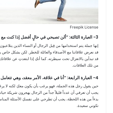
Freepik License
3- العبارة الثالثة: “ألن تصبحي في حالٍ أفضل إذا كنت مع أشخاص يستحقونكِ؟”
إنها جملة يتم استخدامها من قِبل الرجال أو النساء الذين يتلاعبون
قد نعرض علاقاتنا مع الأصدقاء والعائلة للخطر. لكن بشكل خاص ي
قد تبدأين بالانعزال تحت سيطرته. كما أنكِ إذا ابتعدتِ عن علاقا
من تلك العلاقات.
4- العبارة الرابعة: “أنا في علاقة، الأمر معقد، وهي تتعامل معي بطريقة سيئة جداً…”.
حين يقول رجل هذه الجملة، فهو يرغب بأن يكون معكِ لكنه لا يرغب 
يجب أن تعرفي أن عدداً قليلاً جداً من الرجال يهجرون شريكة حيات
بدءاً من هذه اللحظة، يجب أن تطرحي على نفسكِ الأسئلة المناسب
تكوني سعيدة.