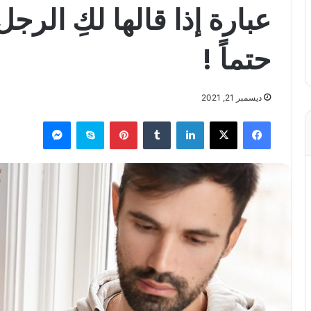
عبارة إذا قالها لكِ الرج
حتماً !
ديسمبر 21, 2021
فيسبوك
X
لينكدإن
بينتيريست
سكايب
ماسنجر