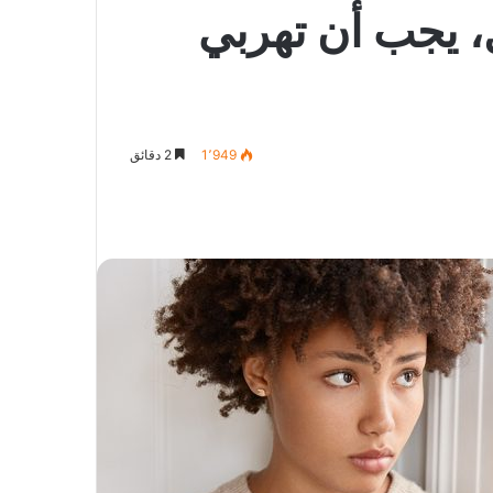
ل، يجب أن تهربي
1٬949
2 دقائق