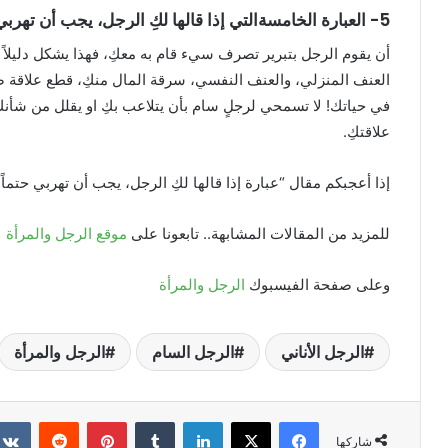
5- العبارة الخامسةالتي إذا قالها لكِ الرجل، يجب أن تهربي حتماً: “نعم، لكنني قمتُ بذلك لأنني أحبكِ حقاً.”
أن يقوم الرجل بتبرير تصرف سيء قام به معكِ، فهذا يشكل دليلاً 
العنف المنزلي، والعنف النفسي، سرقة المال منكِ، قطع علاقة صدا
في حياتك! لا تسمحي لرجلٍ سام بأن يتلاعب بكِ او يقلل من شأنكِ.
علاقتكِ.
إذا أعجبكم مقال “عبارة إذا قالها لكِ الرجل، يجب أن تهربي حتماً 
للمزيد من المقالات المشابهة.. تابعونا على
موقع الرجل والمرأة
وعلى صفحة الفيسبوك
الرجل والمرأة
الرجل الأناني
الرجل السام
الرجل والمرأة
فيسبوك
X
لينكدإن
بينتيريست
شاركها