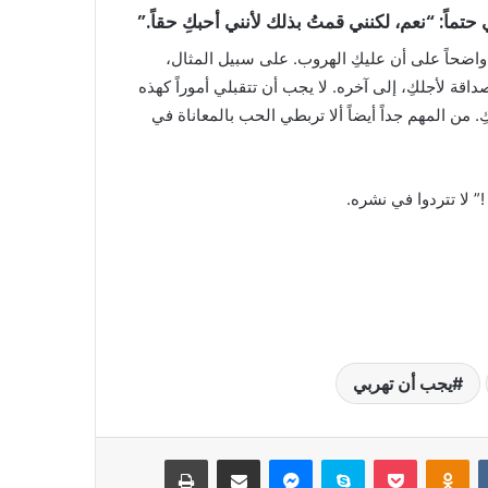
واضحاً على أن عليكِ الهروب. على سبيل المثال،
قة لأجلكِ، إلى آخره. لا يجب أن تتقبلي أموراً كهذه
 من المهم جداً أيضاً ألا تربطي الحب بالمعاناة في
!” لا تتردوا في نشره.
يجب أن تهربي
بوكيت
Odnoklassniki
سكايب
ماسنجر
مشاركة عبر البريد
طباعة