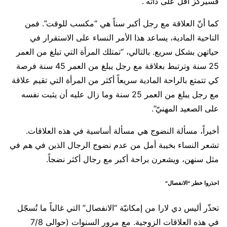
فسيركّز أقل على ذاته”.
كما أنّ العلاقة مع رجل أكبر سناً هي “مكسب للوقت”. فمن
الناحية المادية، يساعد هذا الأمر النساء على الاستقرار في
حياتهن بشكل سريع. بالتالي، “تمتلك المرأة التي تبلغ من العمر
25 سنة وترتبط بعلاقة مع رجل يبلغ من العمر 45 سنة فرصة
كي تتمتع بالراحة المادية سريعاً أكثر من المرأة التي تقيم علاقة
مع رجل يبلغ من العمر 25 سنة وما زال عليه أن يثبت نفسه
على الصعيد المهنيّ”.
أخيراً، مسألة النضوج هي مسألة أساسية في هذه العلاقات.
تشعر النساء بخيبة أمل من عدم نضوج الرجال الذين في هم في
مثل سنهن، ويشعرن براحة أكبر مع رجال أكثر نضجاً.
احذروا خطر “الانفصال”
تحذّر أليس دي لارا من إمكانيّة “الانفصال” التي غالباً ما تُسجّل
في هذه العلاقات الزوجية. مع مرور السنوات (حوالى 7/8