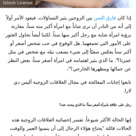
Istock License
إذا كان
فارق السن
بين الزوجين يثير التساؤلات. فيعود الأمر أولاً
إلى أنه من النادر أن نرى شاباً مع امرأة أكبر منه سناً، مقارنة
برؤية امرأة شابة مع رجل أكبر منها سناً. لكننا أيضاً نحاول العثور
على الأمور التي تجمعهما. هل الوقوع في حب شخص أصغر أو
أكبر سناً يعكس سعيّاً إلى شيء يصعب نيله مع شخص في مثل
عمرنا؟”. ما الذي يثير اهتمامه في امرأة أصغر سناً، بغض النظر
عن جمالها ومظهرها الخارجي؟”،
تابعوا إجابات المعالجة في مجال العلاقات الزوجية أليس دي
لارا.
رجل على علاقة بامرأة أصغر سناً؛ ما الذي يبحث عنه؟
إنها الحالة الأكثر شيوعاً. تفسر إخصائية العلاقات الزوجية هذه
الحالات قائلة “يحتاج هؤلاء الرجال إلى أن ينسوا العمر والوقت