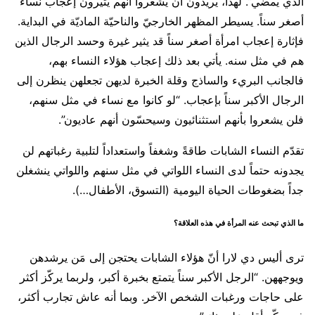
الذي يمضي”. لهذا، يريدون أن يشعروا أنهم يثيرون إعجاب نساء
أصغر سناً. يسيطر المظهر الخارجيّ والناحيّة الماديّة في البداية.
فإثارة إعجاب امرأة أصغر سناً قد يثير غيرة وحسد الرجال الذين
هم في مثل سنه. يأتي بعد ذلك إعجاب هؤلاء النساء بهم،
فالجانب البريء والساذج وقلة الخبرة لديهن تجعلهن ينظرن إلى
الرجال الأكبر سناً بإعجاب. “لو كانوا مع نساء في مثل سنهم،
فلن يشعروا بأنهم استثنائيون وسيحسّون أنهم عاديون”.
تقدّم النساء الشابات طاقةً وشغفاً واستعداداً لتلبية رغباتهم لن
يجدونه حتماً لدى النساء اللواتي في مثل سنهم واللواتي ينشغلن
جداً بضغوطات الحياة اليومية (التسوق، الأطفال…).
ما الذي تبحث عنه المرأة في هذه العلاقة؟
ترى أليس دي لارا أنّ هؤلاء الشابات يحتجن إلى مَن يرشدهن
ويوجههن. “الرجل الأكبر سناً يتمتع بخبرة أكبر، ولربما يركّز أكثر
على حاجات ورغبات الشخص الآخر. وبما أنه عاش تجارب أكثر،