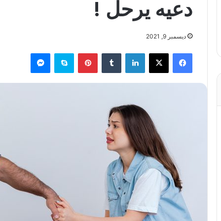
دعيه يرحل !
ديسمبر 9, 2021
فيسبوك
X
لينكدإن
بينتيريست
سكايب
ماسنجر