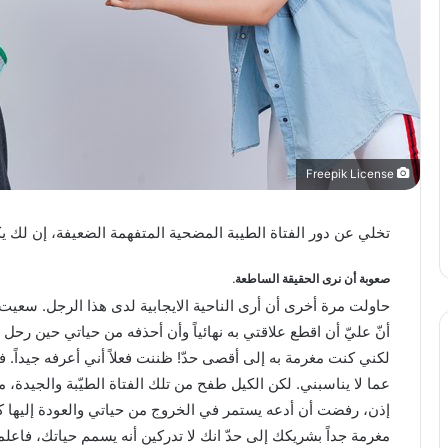
Freepik License
تخلي عن دور الفتاة الطيبة المضحية المتفهمة الضعيفة، إن لك ي
صعوبة أن نرى الحقيقة الساطعة.
حاولت مرة أخرى أن أرى الناحية الايجابية لدى هذا الرجل. سعيت لأ
أنّ عليّ أن اقطع علاقتي به نهائياً وأن أحذفه من حياتي حين رحل 
لكني كنت مغرمة به إلى أقصى حدّ! ظننت فعلاً أني أعرفه جيداً. ف
عما لا يناسبني. لكن الكيل طفح من تلك الفتاة الطيّبة والجيدة، م
إذن، رفضت أن أدعه يستمر في الخروج من حياتي والعودة إليها ك
مغرمة جداً بشريكك إلى حدّ انك لا تدركين أنه يسمم حياتك، فاعلمي 