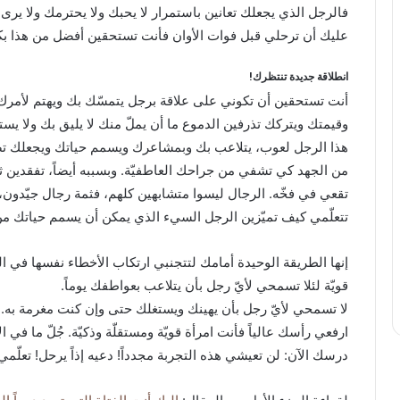
فالرجل الذي يجعلك تعانين باستمرار لا يحبك ولا يحترمك ولا يرى
عليك أن ترحلي قبل فوات الأوان فأنت تستحقين أفضل من هذا بكث
انطلاقة جديدة تنتظرك!
أنت تستحقين أن تكوني على علاقة برجل يتمسّك بك ويهتم لأمرك
وقيمتك ويتركك تذرفين الدموع ما أن يملّ منك لا يليق بك ولا ي
هذا الرجل لعوب، يتلاعب بك وبمشاعرك ويسمم حياتك ويجعلك تضي
من الجهد كي تشفي من جراحك العاطفيّة. وبسببه أيضاً، تفقدين 
تقعي في فخّه. الرجال ليسوا متشابهين كلهم، فثمة رجال جيّدون، 
تتعلّمي كيف تميّزين الرجل السيء الذي يمكن أن يسمم حياتك من
إنها الطريقة الوحيدة أمامك لتتجنبي ارتكاب الأخطاء نفسها ف
قويّة لئلا تسمحي لأيّ رجل بأن يتلاعب بعواطفك يوماً.
لا تسمحي لأيّ رجل بأن يهينك ويستغلك حتى وإن كنت مغرمة به. يجب
ارفعي رأسك عالياً فأنت امرأة قويّة ومستقلّة وذكيّة. جُلّ ما في
درسك الآن: لن تعيشي هذه التجربة مجدداً! دعيه إذاً يرحل! تعلّ