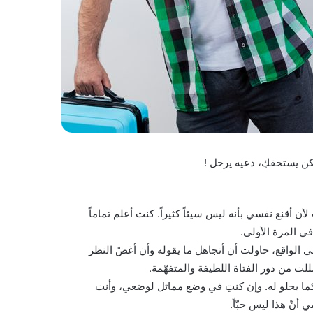
كن يستحقكِ، دعيه يرحل !
ن أقنع نفسي بأنه ليس سيئاً كثيراً. كنت أعلم تماماً
في المرة الأولى.
ي الواقع، حاولت أن أتجاهل ما يقوله وأن أغضّ النظر
للت من دور الفتاة اللطيفة والمتفهّمة.
ما يحلو له. وإن كنتِ في وضع مماثل لوضعي، وأنت
أنّ هذا ليس حبّاً.