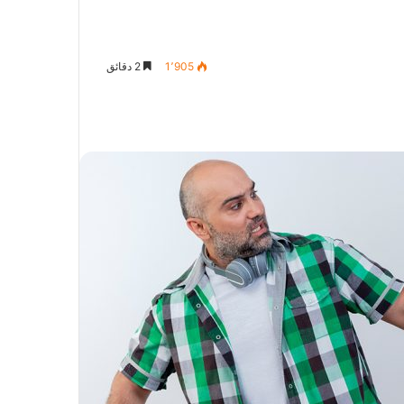
1٬905
2 دقائق