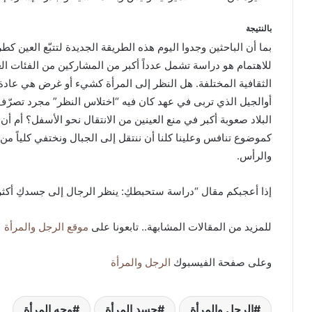
بالنتيجة
بما أن الباحثين وجدوا اليوم هذه الطريقة الجديدة لتتبّع العين كط
للاهتمام هو دراسة تشمل عدداً أكبر من المشاركين من الفئات ال
الثقافية المختلفة. هل النظر إلى المرأة كشيء أو غرض هي عادة ا
أوالجيل الذي تربى في عهد كان فيه “اختلاس النظر” مجرد تصرّ
البلاد صعوبة أكبر في منع العينين من الانتقال نحو الأسفل؟ أم أ
كموضوع تنافس وعلينا كلنا أن ننتقل إلى الجبال ونختفي كلياً من 
والرأس.
إذا أعجبكم مقال “دراسة ستحبطكِ: ينظر الرجال إلى جسدكِ أكثر م
للمزيد من المقالات المشابهة.. تابعونا على
موقع الرجل والمرأة
وعلى صفحة الفيسبوك
الرجل والمرأة
الرجل والمرأة
جسد المرأة
وجه المرأة