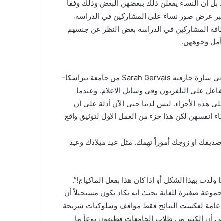
بل إن النساء يفعلن ذلك ببعضهن البعض وذلك وفقاً
 عبر عرض صور نساء على المشاركين في الدراسة،
كافة المشاركين في الدراسة بغض النظر عن جنسهم
أمل وجوههن.
تقول الكاتبة الرئيسية في الدراسة وأخصائية علم النفس الاجتماعي سارة جارفيه Sarah Gervais من جامعة نبراسكا-
اعل على التلفزيون وفي وسائل الاعلام. وعندما
على هذه الأجزاء. ليس لدينا حتى الآن أدلة على أن
ساء انفسهن لكن هذا جزء من العمل الأول لتوثيق واقع
 صديقك او زوجك أموراً تهمك. مثل عيد ميلادك وعيد
لدت بهذا الشكل أو إذا كان هذا بفعل الماكياج!”.
لت الدراسة 29 امرأة و36 رجلاً. وهي مجموعة صغيرة للغاية بحيث انه يكاد يكون مستحيلاً أن
عة عامة لعكست النتائج فقط مواقف وسلوكيات شريحة
لى أن الكثير من طلاب الجامعات فظيعون نوعاً ما.