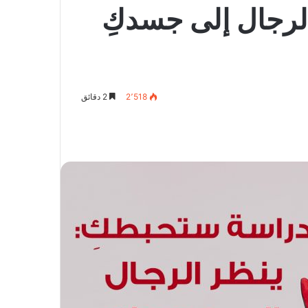
لرجال إلى جسدكِ
2٬518
2 دقائق