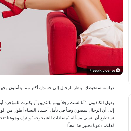
Freepik License
دراسة ستحبطكِ: ينظر الرجال إلى جسدكِ أكثر مما يتأملون وجهك
يقول الكاذبون: “أنا لست رجلاً يهتم بالثديين أو يكترث للمؤخرة أ
إلى أن الرجال يمضون وقتاً في تأمل أجساد النساء أطول من الوق
نستطيع أن ننسى مسألة “مضادات الشيخوخة” ونترك وجوهنا تتحوّل 
لذلك. دعونا نختبر هذا معاً!