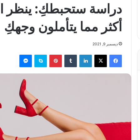
دراسة ستحبطكِ: ينظر ا
أكثر مما يتأملون وجهكِ
ديسمبر 9, 2021
فيسبوك
X
لينكدإن
بينتيريست
سكايب
ماسنجر