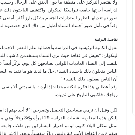
ولا يقتصر التركيز على منطقة ما دون العنق على الرجال وحسب. 
لدراسة أجرتها جامعة نبراسكا-لينكولن. واكتشف الباحثون ذلك
صور تم تعديلها لتظهر استدارات الجسم بشكل بارز أكثر. أمضى 
وقتاً في تأمل صور أجساد النساء أطول من ذاك الذي خصصوه لت
تفاصيل الدراسة
لينكولن: “نعيش في ثقافة حيث نرى النساء يستخدمن كأشياء للتف
نلتفت إلى النساء العاديات اللواتي نصادفهن كل يوم، نركّز أيضاً 
الناس يفعلون ذلك بأجساد النساء. جلّ ما لدينا هو ما تفيد به الن
أن الناس يفعلون ذلك بالنساء.”
وقد أعطاني هذا فكرة لنكتة مبتذلة: إذا أردت يا سيدتي ألا ينسى
زواجك، فاكتبي التاريخ على ثدييك.
لكن وقبل أن ترمي مساحيق التجميل وتصرخي: “لا أحد يهتم إذا ما و
إليكن هذه المعلومة: شم
تمثل سكان البلاد كلهم. لو تم اختيار المشاركين من طلاب جام
صغيرة من الثقافة الأميركية وليس وباءً متفشياً. وتجدر الإشارة إ