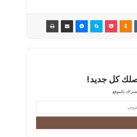
بوكيت
Odnoklassniki
سكايب
ماسنجر
مشاركة عبر البريد
طباعة
يصلك كل جديد!
شتراك بالموقع