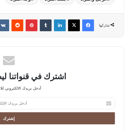
فيسبوك
X
لينكدإن
بينتيريست
شاركها
اشترك في قنواتنا ل
أدخل بريدك الالكتروني للا
أدخل
بريدك
الإلكتروني