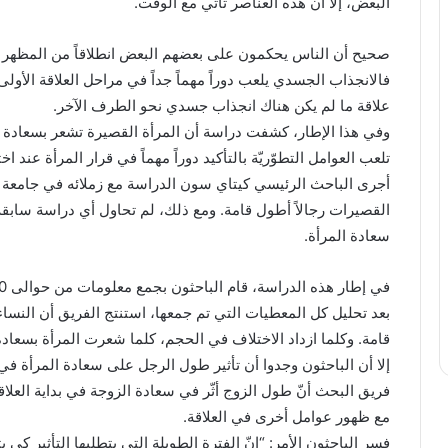
البعض، إلا أن هذه العناصر تأتي مع الوقت.
صحيح أن الناس يحكمون على بعضهم البعض انطلاقاً من المظهر ا
فالانجذاب الجسدي يلعب دوراً مهماً جداً في مراحل العلاقة الأولى
علاقة ما لم يكن هناك انجذاب جسدي نحو الطرف الآخر.
وفي هذا الإطار، كشفت دراسة أن المرأة القصيرة تشعر بسعادة أ
تلعب العوامل التطوّريّة بالتأكيد دوراً مهماً في قرار المرأة عند 
أجرى الباحث الرئيسي كيتاي سون الدراسة مع زملائه في جامعة ك
القصيرات رجالاً أطول قامة. ومع ذلك، لم تحاول أي دراسة سابقة 
سعادة المرأة.
في إطار هذه الدراسة، قام الباحثون بجمع معلومات من حوالى 7850 مشاركاً اندونيسياً.
بعد تحليل كل المعطيات التي تم جمعها، استنتج الفريق أن النساء
قامة. وكلما ازداد الاختلاف في الحجم، كلما شعرت المرأة بسعادة 
فريق البحث أنّ طول الزوج أثّر في سعادة الزوجة في بداية العلاقة
مع ظهور عوامل أخرى في العلاقة.
فسر الباحثون الأمر: “إنّ الفترة الطويلة التي يتطلبها التأثير كي 