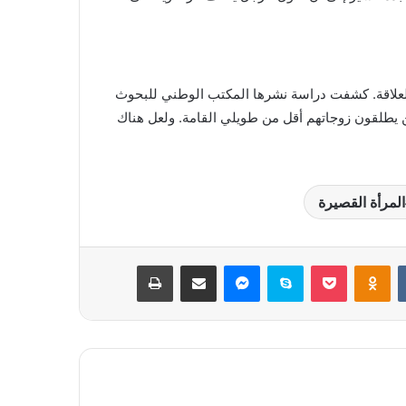
العلاقة. كشفت دراسة نشرها المكتب الوطني للبحوث
ري القامة الذين يطلقون زوجاتهم أقل من طويلي القامة. ولعل هناك
المرأة القصيرة
بوكيت
Odnoklassniki
سكايب
ماسنجر
مشاركة عبر البريد
طباعة