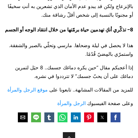
بالإنزعاج ولكن قد يبدو عدم الأمان الذي تشعرين به أنتِ سخيفًا
أو مجنونًا بالنسبة إلى شخص أقلّ رشاقة منك.
8- تذكّري أنكِ تهدمين حياة برمّتها من خلال انتقاد الوجه أو الجسم
هذا لا يحصل في ليلة وضحاها. مارسي وتحلّي بالصبر والشفقة.
واستمرّي بالمِضيّ قُدُمًا.
إذا أعجبكم مقال “حين يكره دماغك جسمك.. 8 حيَل لتمرين
دماغك على أن يحبّ جسمك” لا تترددوا في نشره.
للمزيد من المقالات المشابهة.. تابعونا على
موقع الرجل والمرأة
وعلى صفحة الفيسبوك
الرجل والمرأة
↑