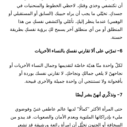
أن تكتشفي وخذي وقتكِ. لاحظي الخطوط والمنحنيات في
جسدكِ. تخيّلي ما يجب أن يراه حبيبك (السابق أو المستقبلي أو
الوهمي) عندما ينظر إليكِ. تأمّلي واكتشفي نفسكِ من هذا
المنطلق أو من أي منطلق آخر يسمح لكِ برؤية نفسكِ بطريقة
حسنة.
6- تمرّني على ألا تقارني نفسكِ بالنساء الأخريات
لكلّ واحدة منّا هديّة خاصّة لتقديمها وجمال النساء الأخريات أو
نجاحهنّ لا يلغي جمالكِ ونجاحكِ. لا تقارني نفسك بوردة أو
بأقحوانة ولا تستنتجي أن واحدة جميلة والأخرى قبيحة.
7- وتذكّري أنهنّ بشر أيضًا
حتى المرأة الأكثر “كمالًا” لديها عالم عاطفي غنيّ وفوضوي
مليء بإدراكاتها الملتوية وبعدم الأمان والصعوبات. قد يبدو من
السخافة أو الجنون تخيُّل أن امرأة رائعة ورشيقة قد تشعر