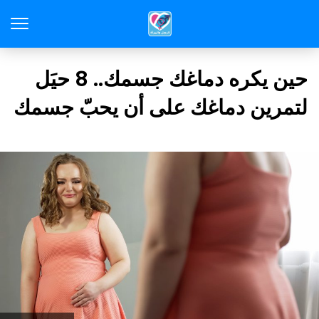
حين يكره دماغك جسمك.. 8 حيَل
لتمرين دماغك على أن يحبّ جسمك