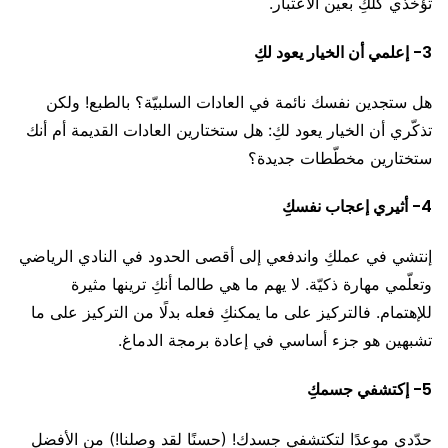
تؤخَذي كلّكِ بعين الاعتبار.
3- إعلمي أن الخيار يعود لكِ
هل ستجدين نفسك نائمة في العادات السلبيّة؟ بالطبع! ولكن
تذكّري أن الخيار يعود لكِ: هل ستختارين العادات القديمة أم أنك
ستختارين مخطّطات جديدة؟
4- أثيري إعجاب نفسكِ
إنتشي في عملكِ واندفعي إلى أقصى الحدود في النادي الرياضي
وتعلّمي مهارة ذكيّة. لا يهم ما هي طالما أنكِ ترينها مثيرة
للإهتمام. فالتركيز على ما يمكنكِ فعله بدلًا من التركيز على ما
تشبهين هو جزء أساسي في إعادة برمجة الدماغ.
5- إكتشفي جسمكِ
حدّدي موعدًا لتكتشفي جسدك! (حسنًا لقد وصلنا!) من الأفضل