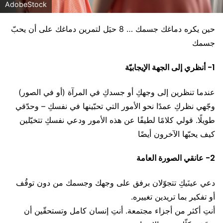
AdobeStock
حين يكره دماغك جسمك … 8 حيَل لتمرين دماغك على أن يحبّ
جسمك
1- أنظري إلى الجهة الإيجابيّة
عندما تنظرين إلى وجهكِ أو جسدكِ في المرآة (أو في الصور)
وجّهي نظركِ عمدًا نحو الأمور التي تحبّينها في نفسكِ – وحدّقي
طويلًا. قولي كلامًا لطيفًا عن هذه الأمور ودعي نفسكِ تتخيّلين
كيف يحبّها الآخرون أيضًا
2- عانقي الصورة العامة
دعي عينَيكِ تتجوّلان برفق على وجهك وجسمك من دون توقُف
أو تفكير بما تريدين تغييره.
أنتِ أكثر من أجزاء مجتمعة. أنتِ إنسان كامل وتستحقّين أن