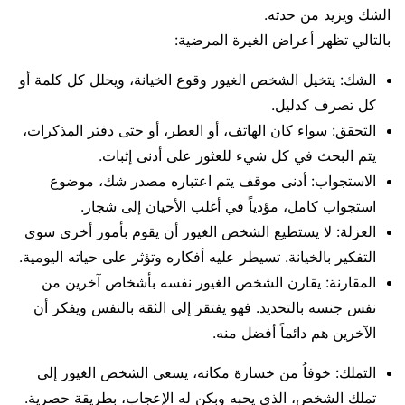
الشك ويزيد من حدته.
بالتالي تظهر أعراض الغيرة المرضية:
الشك: يتخيل الشخص الغيور وقوع الخيانة، ويحلل كل كلمة أو
كل تصرف كدليل.
التحقق: سواء كان الهاتف، أو العطر، أو حتى دفتر المذكرات،
يتم البحث في كل شيء للعثور على أدنى إثبات.
الاستجواب: أدنى موقف يتم اعتباره مصدر شك، موضوع
استجواب كامل، مؤدياً في أغلب الأحيان إلى شجار.
العزلة: لا يستطيع الشخص الغيور أن يقوم بأمور أخرى سوى
التفكير بالخيانة. تسيطر عليه أفكاره وتؤثر على حياته اليومية.
المقارنة: يقارن الشخص الغيور نفسه بأشخاص آخرين من
نفس جنسه بالتحديد. فهو يفتقر إلى الثقة بالنفس ويفكر أن
الآخرين هم دائماً أفضل منه.
التملك: خوفاُ من خسارة مكانه، يسعى الشخص الغيور إلى
تملك الشخص، الذي يحبه وبكن له الإعجاب، بطريقة حصرية.