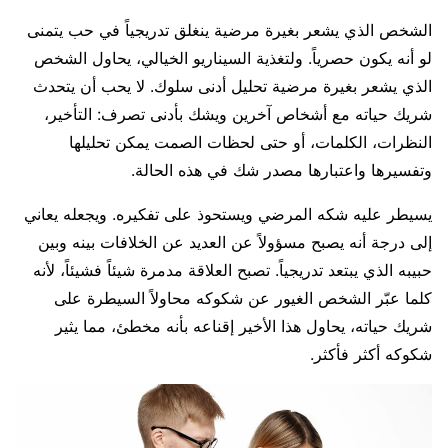
الشخص الذي يشعر بغيرة مرضية ينغلق تدريجياً في حب يتمنى
لو أنه يكون حصرياً. ولتغذية السيناريو الخيالي، يحاول الشخص
الذي يشعر بغيرة مرضية تحليل أدنى سلوك. لا يحب أن يتحدث
شريك حياته مع أشخاص آخرين ويشك بأدنى تصرف: التأخير،
النظرات، الكلمات، أو حتى لحظات الصمت يمكن تحليلها
وتفسيرها واعتبارها مصدر شك في هذه الحالة.
يسيطر عليه شكه المرضي ويستحوذ على تفكيره. ويجعله يعاني
إلى درجة أنه يصبح مسؤولاً عن العديد عن الخلافات بينه وبين
حبيبه الذي يبتعد تدريجياً. تصبح العلاقة مدمرة شيئاً فشيئاً، لأنه
كلما عبّر الشخص الغيور عن شكوكه محاولاً السيطرة على
شريك حياته، يحاول هذا الأخير إقناعه بأنه مخطئ، مما يثير
شكوكه أكثر فأكثر.