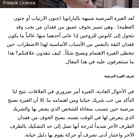
Freepik License
تُعد الغيرة المرضية شبيهة بالبارانويا (جنون الارتياب أو جنون
العظمة) . وهي تتميز بخوف عميق من فقدان مَن نحب وقد
تتحول إلى كابوس للزوجين إذا عانى أحدهما منها. غالباً ما يكون
فقدان الثقة بالنفس من الأسباب الأساسية لهذا الاضطراب. حين
تتخطى الغيرة الاهتمام وتصبح شكاً.. كيف تنقذون علاقتكم؟ هذا
ما ستتعرفون عليه في هذا المقال.
تعريف الغيرة المرضية
في الأحوال العادية، الغيرة أمر ضروري في العلاقات. تتيح لنا
التأكد من حب شريك حياتنا ومن اهتمامه بنا. إلا أن الغيرة تصبح
مرضية حين تتسبب بمعاناة للشخص الذي يشعر بها والشريك
الذي يتعرض لها في الوقت نفسه. يصبح الخوف من فقدان
الطرف الآخر شديداً لدرجة أنها تصل إلى حد التشكيك بالطرف
الآخر واعتبار أدنى تصرف أو حركة يقوم بها دليل خيانة.