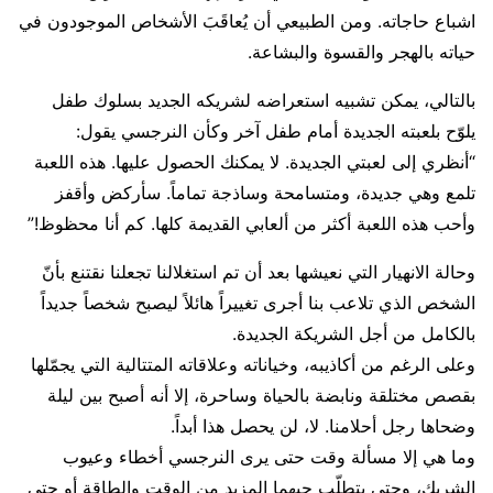
اشباع حاجاته. ومن الطبيعي أن يُعاقَبَ الأشخاص الموجودون في
حياته بالهجر والقسوة والبشاعة.
بالتالي، يمكن تشبيه استعراضه لشريكه الجديد بسلوك طفل
يلوّح بلعبته الجديدة أمام طفل آخر وكأن النرجسي يقول:
“أنظري إلى لعبتي الجديدة. لا يمكنك الحصول عليها. هذه اللعبة
تلمع وهي جديدة، ومتسامحة وساذجة تماماً. سأركض وأقفز
وأحب هذه اللعبة أكثر من ألعابي القديمة كلها. كم أنا محظوظ!”
وحالة الانهيار التي نعيشها بعد أن تم استغلالنا تجعلنا نقتنع بأنّ
الشخص الذي تلاعب بنا أجرى تغييراً هائلاً ليصبح شخصاً جديداً
بالكامل من أجل الشريكة الجديدة.
وعلى الرغم من أكاذيبه، وخياناته وعلاقاته المتتالية التي يجمّلها
بقصص مختلقة ونابضة بالحياة وساحرة، إلا أنه أصبح بين ليلة
وضحاها رجل أحلامنا. لا، لن يحصل هذا أبداً.
وما هي إلا مسألة وقت حتى يرى النرجسي أخطاء وعيوب
الشريك، وحتى يتطلّب حبهما المزيد من الوقت والطاقة أو حتى