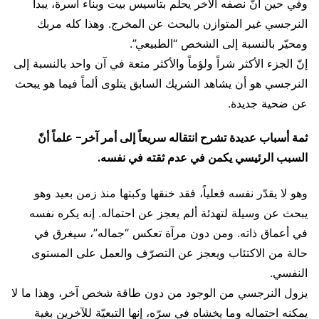
وفي حين أنّ نصفه الآخر يحلم بتأسيس بيت وبناء أسرة، يبدأ
النرجسي غير المتوازن بالبحث عن المخرج. وهذا كله مربك
ومحيّر بالنسبة إلى الشخص “الطبيعي”.
إنّ الجزء الأكثر شراً ولؤماً والأكثر متعة في آن واحد بالنسبة إلى
النرجسي هو أن يشاهد الشريك السابق يتلوى ألماً فيما هو يبحث
عن ضحية جديدة.
ثمة أسباب عديدة تشرح انتقاله سريعاً إلى أمر آخر- علماً أنّ
السبب الرئيسي يكمن في عدم ثقته في نفسه.
وهو لا يقدّر نفسه فعلياً، فقد خنقها وكبتها منذ زمن بعيد وهو
يبحث عن وسيلة لتهدئة ألم يعجز عن احتماله. إنه يكره نفسه
في أعماق ذاته. ومن دون مرآة تعكس “جماله”، سيغرق في
حالة من الاكتئاب ويعجز عن التصرّف والعمل على المستوى
النفسي.
يزول النرجسي من الوجود من دون طاقة شخص آخر، وهذا ما لا
يمكنه احتماله وما يخشاه في سرّه، إنها التبعيّة للآخرين بغية