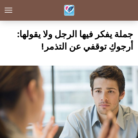
جملة يفكر فيها الرجل ولا يقولها:
أرجوكِ توقفي عن التذمر!