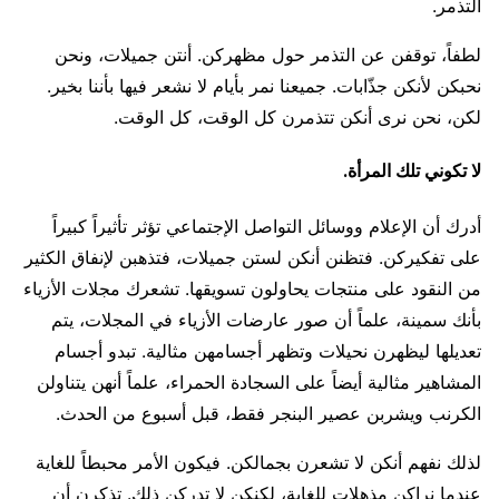
التذمر.
لطفاً، توقفن عن التذمر حول مظهركن. أنتن جميلات، ونحن
نحبكن لأنكن جذّابات. جميعنا نمر بأيام لا نشعر فيها بأننا بخير.
لكن، نحن نرى أنكن تتذمرن كل الوقت، كل الوقت.
لا تكوني تلك المرأة.
أدرك أن الإعلام ووسائل التواصل الإجتماعي تؤثر تأثيراً كبيراً
على تفكيركن. فتظنن أنكن لستن جميلات، فتذهبن لإنفاق الكثير
من النقود على منتجات يحاولون تسويقها. تشعرك مجلات الأزياء
بأنك سمينة، علماً أن صور عارضات الأزياء في المجلات، يتم
تعديلها ليظهرن نحيلات وتظهر أجسامهن مثالية. تبدو أجسام
المشاهير مثالية أيضاً على السجادة الحمراء، علماً أنهن يتناولن
الكرنب ويشربن عصير البنجر فقط، قبل أسبوع من الحدث.
لذلك نفهم أنكن لا تشعرن بجمالكن. فيكون الأمر محبطاً للغاية
عندما نراكن مذهلات للغاية، لكنكن لا تدركن ذلك. تذكرن أن