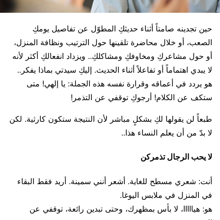
حين تجدينه صامتاً أثناء حديثكِ المطوّل عن تفاصيل يومكِ
الصعب، أو خلال محاضرة تلقينها حول الترتيب ونظافة المنزل،
أو حول مشاعركِ ومخاوفكِ ومشاكلكِ.. ويزداد انفعالكِ أكثر لأنه
لا يبدي اهتماماً أو تفاعلاً أثناء الحديث. إليكِ سيدتي بماذا يفكر..
هو يردد في أعماقه وقرارة نفسه هذه الجملة: يا إلهي! متى
ستكف عن الكلام! أرجوكِ توقفي عن التذمر!
طبعاً لن يقولها لكِ بشكلٍ مباشر لأن النتيجة ستكون كارثية. لكن
لا بدّ من أن يعلم النساء هذا..
لا يحب الرجال تذمركن
أنت: شعري مسطح للغاية. أشعر أنني سمينة. أريد فقط البقاء
في المنزل في ملابس اليوغا.
هو: هيااااا، لا بأس بمظهرك، وحتى تبدين رائعة، توقفي عن