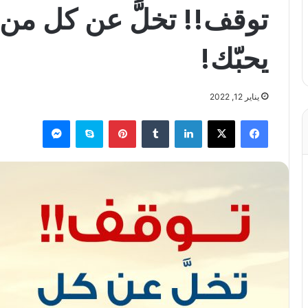
توقف!! تخلَّ عن كل من 
يحبّك!
يناير 12, 2022
فيسبوك
X
لينكدإن
بينتيريست
سكايب
ماسنجر