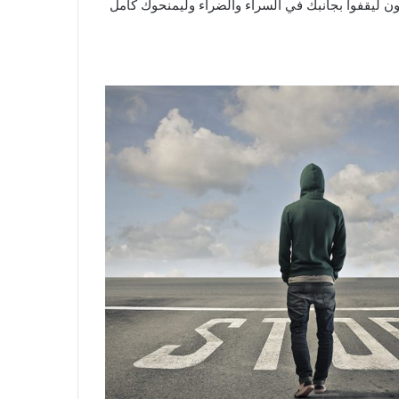
ون ليقفوا بجانبك في السراء والضراء وليمنحوك كامل