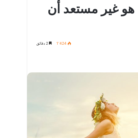
هو غير مستعد أن
1٬424
2 دقائق