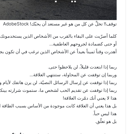
توقف!! تخلَّ عن كل من هو غير مستعد أن يحبّك! AdobeStock
كلما أصرّيت على البقاء بالقرب من الأشخاص الذين يستخدمونك 
أو حتى كضمادة لجروحهم العاطفية…
أهدرت وقتاً ثميناً بعيداً عن الأشخاص الذين ترغب في أن تكون ب
ربما إذا ابتعدت قليلاً، لن يلاحظوا حتى.
وربما إن توقفت عن المحاولة، ستنتهي العلاقة…
ربما إذا توقفت عن إرسال الرسائل النصيّة، لن يرن هاتفك لأيام 
ربما إذا توقفت عن تقديم الحب لشخص ما، ستموت شرارته بينكم
هذا لا يعني أنك دمّرت العلاقة!
بل هذا يعني أن العلاقة كانت موجودة من الأساس بسبب الطاقة ال
هذا ليس حباً.
بل هو تعلّق.