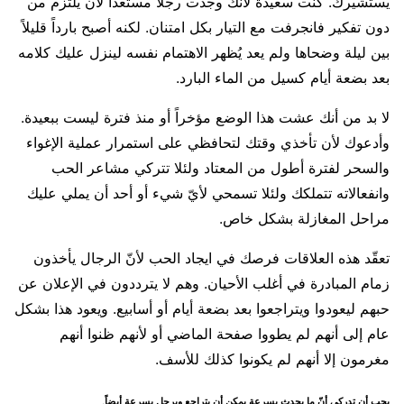
يستشيرك. كنت سعيدة لأنك وجدت رجلاً مستعداً لأن يلتزم من
دون تفكير فانجرفت مع التيار بكل امتنان. لكنه أصبح بارداً قليلاً
بين ليلة وضحاها ولم يعد يُظهر الاهتمام نفسه لينزل عليك كلامه
بعد بضعة أيام كسيل من الماء البارد.
لا بد من أنك عشت هذا الوضع مؤخراً أو منذ فترة ليست ببعيدة.
وأدعوك لأن تأخذي وقتك لتحافظي على استمرار عملية الإغواء
والسحر لفترة أطول من المعتاد ولئلا تتركي مشاعر الحب
وانفعالاته تتملكك ولئلا تسمحي لأيّ شيء أو أحد أن يملي عليك
مراحل المغازلة بشكل خاص.
تعقّد هذه العلاقات فرصك في ايجاد الحب لأنّ الرجال يأخذون
زمام المبادرة في أغلب الأحيان. وهم لا يترددون في الإعلان عن
حبهم ليعودوا ويتراجعوا بعد بضعة أيام أو أسابيع. ويعود هذا بشكل
عام إلى أنهم لم يطووا صفحة الماضي أو لأنهم ظنوا أنهم
مغرمون إلا أنهم لم يكونوا كذلك للأسف.
يجب أن تدركي أنّ ما يحدث بسرعة يمكن أن يتراجع ويرحل بسرعة أيضاً.