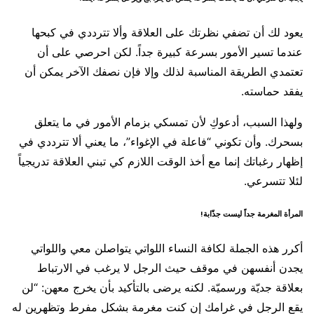
يعود لك أن تضفي نظرتك على العلاقة وألا تترددي في كبحها
عندما تسير الأمور بسرعة كبيرة جداً. لكن احرصي على أن
تعتمدي الطريقة المناسبة لذلك وإلا فإن نصفك الآخر يمكن أن
يفقد حماسته.
ولهذا السبب، أدعوكِ لأن تمسكي بزمام الأمور في ما يتعلق
بسحرك. وأن تكوني “فاعلة في الإغواء”، ما يعني ألا تترددي في
إظهار رغباتك إنما مع أخذ الوقت اللازم كي تبني العلاقة تدريجياً
لئلا تتسرعي.
المرأة المغرمة جداً ليست جذّابة!
أكرر هذه الجملة لكافة النساء اللواتي يتواصلن معي واللواتي
يجدن أنفسهن في موقف حيث الرجل لا يرغب في الارتباط
بعلاقة جديّة ورسميّة. لكنه يرضى بالتأكيد بأن يخرج معهن: “لن
يقع الرجل في غرامك إن كنت مغرمة بشكل مفرط وتظهرين له