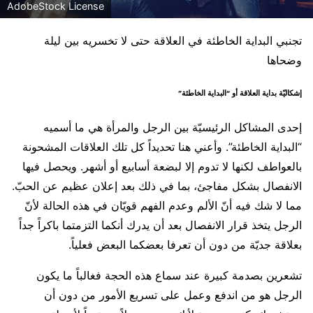
AdobeStock License
تجنبي البداية الخاطئة في العلاقة حتى لا تخسريه بين ليلة
وضحاها
إشكاليّة بداية العلاقة أو “البداية الخاطئة”
إحدى المشاكل الرئيسيّة بين الرجل والمرأة هي ما أسميه
“البداية الخاطئة”. وأعني هنا تحديداً كل تلك العلاقات المشحونة
بالعواطف لكنها لا تدوم إلا لبضعة أسابيع أو أشهر. ويحصل فيها
الانفصال بشكل مفاجئ، بما في ذلك بعد إعلان عظيم عن الحبّ.
مما لا شك فيه أنّ الألم وعدم الفهم قويّان في هذه الحالة لأنّ
الرجل يتخذ قرار الانفصال بعد أن يدرك أنكما التزمتما باكراً جداً
بعلاقة جديّة من دون أن تعرفا بعضكما البعض فعلياً.
تشعرين بصدمة كبيرة عند سماع هذه الحجة فغالباً ما يكون
الرجل هو من اندفع وعمل على تسريع الأمور من دون أن