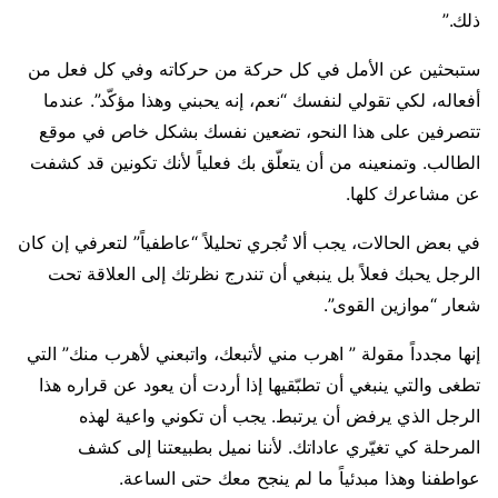
ذلك.”
ستبحثين عن الأمل في كل حركة من حركاته وفي كل فعل من
أفعاله، لكي تقولي لنفسك “نعم، إنه يحبني وهذا مؤكّد”. عندما
تتصرفين على هذا النحو، تضعين نفسك بشكل خاص في موقع
الطالب. وتمنعينه من أن يتعلّق بك فعلياً لأنك تكونين قد كشفت
عن مشاعرك كلها.
في بعض الحالات، يجب ألا تُجري تحليلاً “عاطفياً” لتعرفي إن كان
الرجل يحبك فعلاً بل ينبغي أن تندرج نظرتك إلى العلاقة تحت
شعار “موازين القوى”.
إنها مجدداً مقولة ” اهرب مني لأتبعك، واتبعني لأهرب منك” التي
تطغى والتي ينبغي أن تطبّقيها إذا أردت أن يعود عن قراره هذا
الرجل الذي يرفض أن يرتبط. يجب أن تكوني واعية لهذه
المرحلة كي تغيّري عاداتك. لأننا نميل بطبيعتنا إلى كشف
عواطفنا وهذا مبدئياً ما لم ينجح معك حتى الساعة.