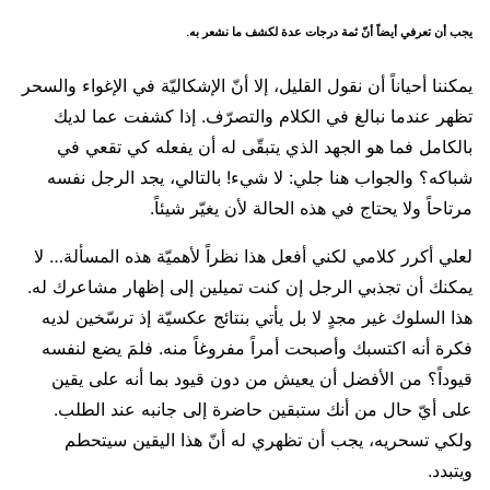
يجب أن تعرفي أيضاً أنّ ثمة درجات عدة لكشف ما نشعر به.
يمكننا أحياناً أن نقول القليل، إلا أنّ الإشكاليّة في الإغواء والسحر
تظهر عندما نبالغ في الكلام والتصرّف. إذا كشفت عما لديك
بالكامل فما هو الجهد الذي يتبقّى له أن يفعله كي تقعي في
شباكه؟ والجواب هنا جلي: لا شيء! بالتالي، يجد الرجل نفسه
مرتاحاً ولا يحتاج في هذه الحالة لأن يغيّر شيئاً.
لعلي أكرر كلامي لكني أفعل هذا نظراً لأهميّة هذه المسألة… لا
يمكنك أن تجذبي الرجل إن كنت تميلين إلى إظهار مشاعرك له.
هذا السلوك غير مجدٍ لا بل يأتي بنتائج عكسيّة إذ ترسّخين لديه
فكرة أنه اكتسبك وأصبحت أمراً مفروغاً منه. فلمَ يضع لنفسه
قيوداً؟ من الأفضل أن يعيش من دون قيود بما أنه على يقين
على أيّ حال من أنك ستبقين حاضرة إلى جانبه عند الطلب.
ولكي تسحريه، يجب أن تظهري له أنّ هذا اليقين سيتحطم
ويتبدد.