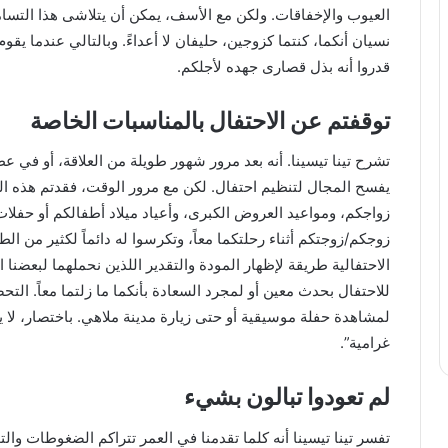
العيوب والإخفاقات. ولكن مع الأسف، يمكن أن يتلاشى هذا التسام
نسيان أنكما، كنتما كزوجين، حليفان لا أعداءً. وبالتالي عندما يقوم
قدروا أنه بذل قصارى جهده لأجلكم.
توقفتم عن الاحتفال بالمناسبات الخاصة
تشرح تينا تيسينا. أنه بعد مرور شهور طويلة من العلاقة، أو في 
يفسح المجال لتنظيم احتفال. لكن مع مرور الوقت، فقدتم هذه الع
زواجكم، ومواعيد العروض الكبرى، وأعياد ميلاد أطفالكم أو حفلا
زوجكم/زوجتكم أثناء رحلتكما معاً، وتكرسوا له دائماً لكثير من ال
الاحتفالية طريقة لإظهار المودة والتقدير اللذين نحملهما لبعضنا 
للاحتفال بحدث معين أو لمجرد السعادة بأنكما ما زلتما معاً. ال
لمشاهدة حفلة موسيقية أو حتى زيارة مدينة ملاهي. باختصار، لا 
غرامية”.
لم تعودوا تبالون بشيء
تفسر تينا تيسينا أنه كلما تقدمنا في العمر تتراكم الضغوطات والت