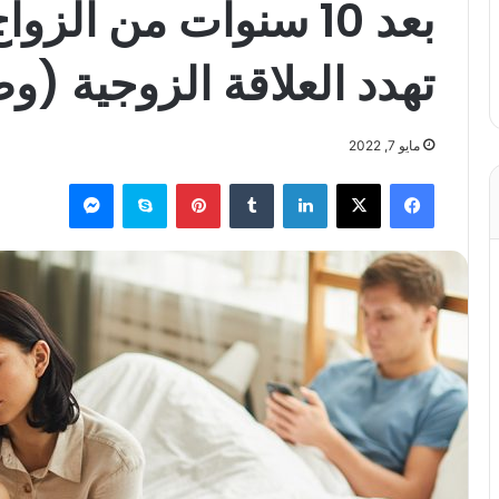
تهدد العلاقة الزوجية (و
مايو 7, 2022
فيسبوك
X
لينكدإن
بينتيريست
سكايب
ماسنجر