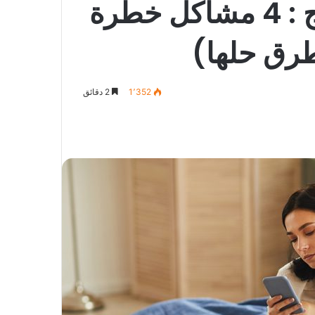
بعد 10 سنوات من الزواج : 4 مشاكل خطرة
طرق حلها)
1٬352
2 دقائق