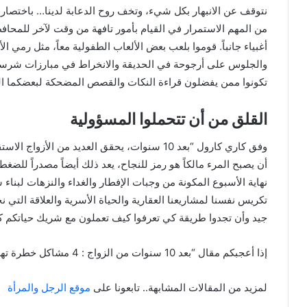
نتوقف عن الانبهار بكل شيء، وتخف روح الدعابة لدينا… باختصار، ي
من المهم الاستمرار في القيام بأمور تافهة من وقت لآخر للمحافظ
أغبياء جانباً. قوموا بلعب بعض الألعاب الطفولية معاً، مثل رمي ا
والجلوس على أرجوحة في الحديقة والانخراط في مبارزات شرسة ف
تكونوا ممن يفضلون قراءة النكات والقصص المضحكة لبعضكما ال
القلق من أن تتحملوا المسؤولية
وفق كاري كارول “بعد 10 سنوات، يحقق العديد من ا
أن يصبح المرء مالكاً هو رمز للنجاح، يعد ذلك أيضاً مصدراً للضغط
نهاية الأسبوع المكونة من وجبات الإفطار والغداء والنزهات لبناء 
تكريس نفسنا لمشاريعنا العقارية والحياة الأسرية والعلاقة التي
جيد وأن تجدوا طريقة كي تعرفوا كيف تعملون مع شريك حياتكم ك
إذا أعجبكم مقال “بعد 10 سنوات من الزواج : 4 مشاكل خطرة تهدد العلاقة الزوجية (وطرق حلها) ” لا تترددوا في نشره.
لمزيد من المقالات المشابهة.. تابعونا على
موقع الرجل والمرأة