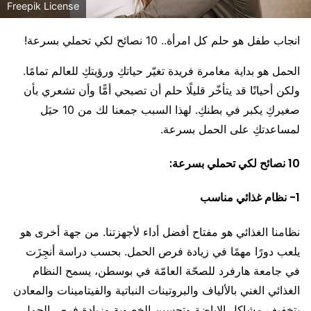
Freepik License
انجاب طفل هو حلم كل امرأة.. 10 نصائح لكي تحملي بسرعة!
الحمل هو بداية مغامرة فريدة تغيّر حياتكِ ورؤيتكِ للعالم تمامًا.
ولكن أحيانًا قد يتأخّر قليلًا حلم أن تصبحي أمًّا وأن تشعري بأن
صغيركِ يكبر في بطنكِ. لهذا السبب جمعنا لك من 10 حيَل
لمساعدتكِ على الحمل بسرعة.
10 نصائح لكي تحملي بسرعة:
1- نظام غذائي مناسب
نظامنا الغذائي هو مفتاح أفضل أداء لأجهزتنا. من جهة أخرى هو
يلعب دورًا مهمًا في زيادة فرص الحمل. بحسب دراسة أنجِزَت
في جامعة هارفرد للصحّة العامّة في بوسطن، يسمح النظام
الغذائي الغني بالألياف والبروتينات النباتية والفيتامينات والمعادن
بتخفيف مشاكل الإباضة وتحسين الخصوبة وزيادة فرص الحمل.