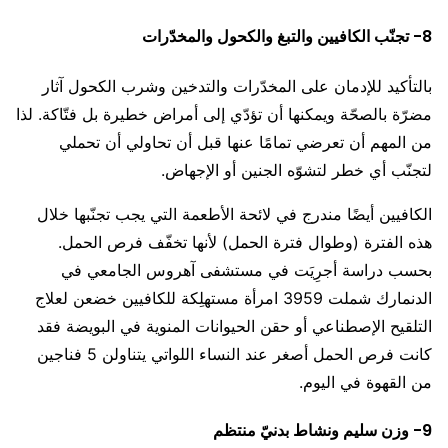
8- تجنّب الكافيين والتبغ والكحول والمخدّرات
بالتأكيد للإدمان على المخدّرات والتدخين وشرب الكحول آثار
مضرّة بالصحّة ويمكنها أن تؤدّي إلى أمراض خطيرة بل فتّاكة. لذا
من المهم أن تعرضي تمامًا عنها قبل أن تحاولي أن تحملي
لتجنّب أي خطر لتشوّه الجنين أو الإجهاض.
الكافيين أيضًا مندرج في لائحة الأطعمة التي يجب تجنّبها خلال
هذه الفترة (وطوال فترة الحمل) لأنها تخفّف فرص الحمل.
بحسب دراسة أجرِيَت في مستشفى آهروس الجامعي في
الدنمارك شملت 3959 امرأة مستهلِكة للكافيين خضعن لعلاج
التلقيح الإصطناعي أو حقن الحيوانات المنوية في البويضة فقد
كانت فرص الحمل أصغر عند النساء اللواتي يتناولن 5 فناجين
من القهوة في اليوم.
9- وزن سليم ونشاط بدنيّ منتظم