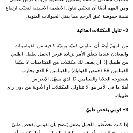
ومن المهم أيضًا أن تتجنّبي تناول الأطعمة الأسيدية لتجنّب ارتفاع
نسبة حموضة عنق الرحم مما يقتل الحيوانات المنوية.
2- تناول المكمّلات الغذائية
من المهمّ أيضًا أن تتناولي كميّة يوميّة كافية من الفيتامينات
والمعادن عندما يتعلّق الأمر بزيادة فرص الحمل بطفل. اطلبي
من طبيبكِ إذًا أن يصف لك مكمّلات من الفيتامينات لا سيّما
الفيتامين B9 (حمض الفوليك) والفيتامين E الذي يحارب
شيخوخة الخلايا والفيتامين D الذي يسهّل الإنغراس.
أهمّ ما في الأمر هو ألا تتناولي المكمّلات أو الأدوية من دون رأي
طبيبكِ.
3- قومي بفحص طبيّ
إذا كنتِ تخطّطين للحمل بطفل يُنصَح بأن تقومي بفحص طبيّ
تحضيريّ للحمل، أي فحص ما قبل الحمل من أجل كشف أي