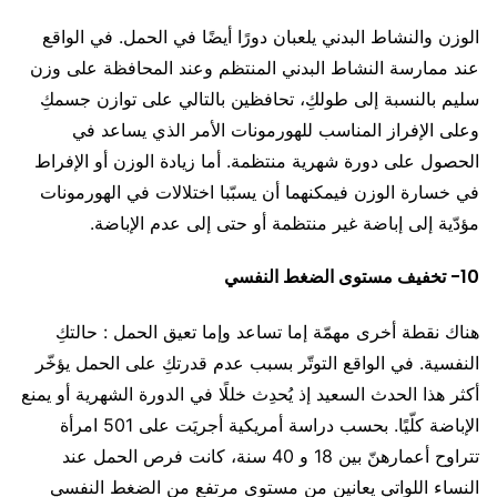
الوزن والنشاط البدني يلعبان دورًا أيضًا في الحمل. في الواقع
عند ممارسة النشاط البدني المنتظم وعند المحافظة على وزن
سليم بالنسبة إلى طولكِ، تحافظين بالتالي على توازن جسمكِ
وعلى الإفراز المناسب للهورمونات الأمر الذي يساعد في
الحصول على دورة شهرية منتظمة. أما زيادة الوزن أو الإفراط
في خسارة الوزن فيمكنهما أن يسبّبا اختلالات في الهورمونات
مؤدّية إلى إباضة غير منتظمة أو حتى إلى عدم الإباضة.
10- تخفيف مستوى الضغط النفسي
هناك نقطة أخرى مهمّة إما تساعد وإما تعيق الحمل : حالتكِ
النفسية. في الواقع التوتّر بسبب عدم قدرتكِ على الحمل يؤخّر
أكثر هذا الحدث السعيد إذ يُحدِث خللًا في الدورة الشهرية أو يمنع
الإباضة كلّيًا. بحسب دراسة أمريكية أجريَت على 501 امرأة
تتراوح أعمارهنّ بين 18 و 40 سنة، كانت فرص الحمل عند
النساء اللواتي يعانين من مستوى مرتفع من الضغط النفسي