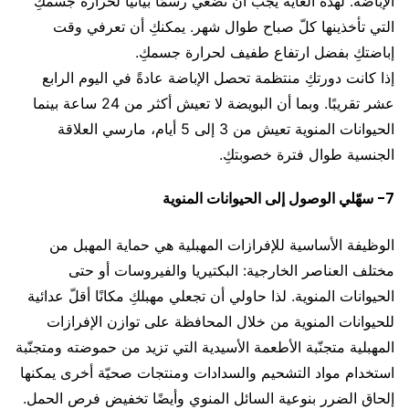
الإباضة. لهذه الغاية يجب أن تضعي رسمًا بيانيًا لحرارة جسمكِ
التي تأخذينها كلّ صباح طوال شهر. يمكنكِ أن تعرفي وقت
إباضتكِ بفضل ارتفاع طفيف لحرارة جسمكِ.
إذا كانت دورتكِ منتظمة تحصل الإباضة عادةً في اليوم الرابع
عشر تقريبًا. وبما أن البويضة لا تعيش أكثر من 24 ساعة بينما
الحيوانات المنوية تعيش من 3 إلى 5 أيام، مارسي العلاقة
الجنسية طوال فترة خصوبتكِ.
7- سهّلي الوصول إلى الحيوانات المنوية
الوظيفة الأساسية للإفرازات المهبلية هي حماية المهبل من
مختلف العناصر الخارجية: البكتيريا والفيروسات أو حتى
الحيوانات المنوية. لذا حاولي أن تجعلي مهبلكِ مكانًا أقلّ عدائية
للحيوانات المنوية من خلال المحافظة على توازن الإفرازات
المهبلية متجنّبة الأطعمة الأسيدية التي تزيد من حموضته ومتجنّبة
استخدام مواد التشحيم والسدادات ومنتجات صحيّة أخرى يمكنها
إلحاق الضرر بنوعية السائل المنوي وأيضًا تخفيض فرص الحمل.