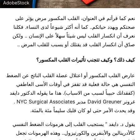
AdobeStock
نعم كما قرأتم في العنوان، القلب المكسور مرض يؤثر على
صحتكم ويهدد حياتكم.. كما أنه أكثر شيوعاً لدى النساء. فكلنا
نعرف أن انكسار القلب ليس شيئاً سهلاً على الإنسان .. ولكن
صدّق أن انكسار القلب قد يقتلك أو يسبب للقلب المرض ..
كيف ذلك؟ وكيف تتجنب تأثيرات القلب المكسور؟
عارض القلب المكسور أو اعتلال عضلة القلب الناتج عن الضغط
النفسي هي حالة فعلية قد تقفز في أوقات الأسى العاطفي
(كفقدانك حبيباً لسبب من الاسباب). هذا ما يقوله الدكتور دايفد
غرونر David Greuner مدير NYC Surgical Associates .
وقد يحدث الأمر حتى لو كان قلبك سليماً مئة بالمئة.
يقول د. دايفد ” يستجيب القلب إلى هرمونات الضغط النفسي
كالأدرينالين والأبنفرين والكورتيزول.. وهذه الهرمونات تجعل