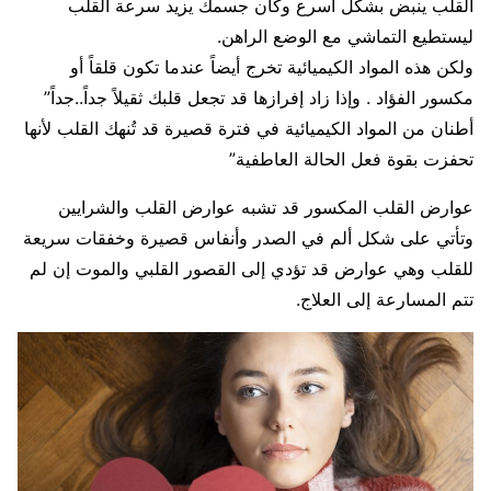
القلب ينبض بشكل أسرع وكأن جسمك يزيد سرعة القلب
ليستطيع التماشي مع الوضع الراهن.
ولكن هذه المواد الكيميائية تخرج أيضاً عندما تكون قلقاً أو
مكسور الفؤاد . وإذا زاد إفرازها قد تجعل قلبك ثقيلاً جداً..جداً”
أطنان من المواد الكيميائية في فترة قصيرة قد تُنهك القلب لأنها
تحفزت بقوة فعل الحالة العاطفية”
عوارض القلب المكسور قد تشبه عوارض القلب والشرايين
وتأتي على شكل ألم في الصدر وأنفاس قصيرة وخفقات سريعة
للقلب وهي عوارض قد تؤدي إلى القصور القلبي والموت إن لم
تتم المسارعة إلى العلاج.