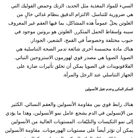
السيء للمواد المغذية مثل الحديد، الزنك وحمض الفوليك التي
هي ضرورية للتناسل. الالتزام الدقيق بنظام غذائي خالٍ من
الغلوتن يحلّ عموماً هذه المشاكل، بما فيها العقم غير المعروف
سببه وإسقاط الحمل المتكرر. الغلوتن هو بروتين موجود في
حبوب مختلفة وخصوصاً في القمح، الشعير، الجودار.
هناك مادة محسسة أخرى شائعة تدمر الصحة التناسلية هي
الصويا. الصويا هي مصدر قوي لهورمون الاستروجين النباتي.
الفلافونويدات في الصويا يمكن أن تخلق تأثيرات ضارة على
الجهاز التناسلي عند الرجل والمرأة.
السكر المكرر وعدم تقبل الأنسولين
هناك رابط قوي بين مقاومة الأنسولين والعقم النسائي. الكثير
من الإنسولين في الدم يشجع عامل نمو الأنسولين، وهذا ما يؤدي
إلى نمو التكيسات والتليّفات. المستويات العالية من الأنسولين
يمكن أن تؤثر أيضاً على مستويات الهورمونات. مقاومة الأنسولين