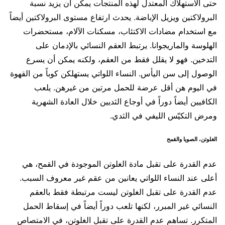
حتى الاستهلاك المعتدل لهذه المنتجات يمكن أن يزيد نسبة
البرولاكتين ويزيل الإباضة. يحدث ارتفاع مستوى البرولاكتين أيضاً
مع استخدام مضادات الاكتئاب، مسكنات الآلام، مستحضرات
الهلوسة والماريجوانا. يرتبط العقم النسائي بالإدمان على
التدخين. فهو لا يقلل فقط من العقم، ولكنه يمكن أن يسرع
الوصول إلى سن اليأس. النساء اللواتي يستهلكن كوباً من القهوة
في اليوم هن أقل عرضة للحمل مرتين من غيرهن. يلعب
الكافيين أيضاً دوراً في أوجاع الثديين خلال العادة الشهرية
ومرض التكيّس الليفي في الثدي.
الغلوتن، الصويا والقمح
عدم القدرة على تقبل مادة الغلوتن الموجودة في القمح، هي
أعلى عند النساء اللواتي يعانين من عقم غير معروف السبب.
عدم القدرة على تقبل الغلوتن ليست مرتبطة فقط بالعقم
النسائي غير المبرر، لكنها تلعب دوراً أيضاً في إسقاط الحمل
المتكرر. تساهم عدم القدرة على تقبل الغلوتن، في الامتصاص