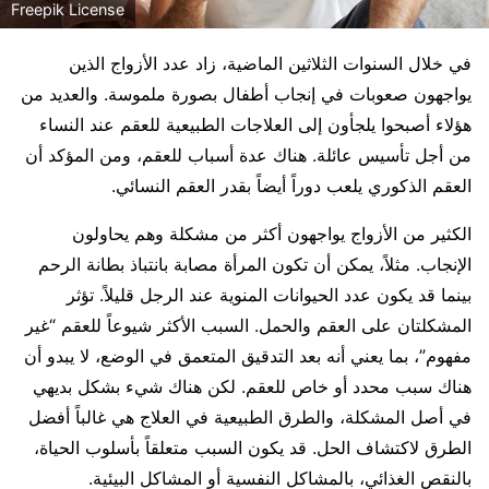
Freepik License
في خلال السنوات الثلاثين الماضية، زاد عدد الأزواج الذين
يواجهون صعوبات في إنجاب أطفال بصورة ملموسة. والعديد من
هؤلاء أصبحوا يلجأون إلى العلاجات الطبيعية للعقم عند النساء
من أجل تأسيس عائلة. هناك عدة أسباب للعقم، ومن المؤكد أن
العقم الذكوري يلعب دوراً أيضاً بقدر العقم النسائي.
الكثير من الأزواج يواجهون أكثر من مشكلة وهم يحاولون
الإنجاب. مثلاً، يمكن أن تكون المرأة مصابة بانتباذ بطانة الرحم
بينما قد يكون عدد الحيوانات المنوية عند الرجل قليلاً. تؤثر
المشكلتان على العقم والحمل. السبب الأكثر شيوعاً للعقم “غير
مفهوم”، بما يعني أنه بعد التدقيق المتعمق في الوضع، لا يبدو أن
هناك سبب محدد أو خاص للعقم. لكن هناك شيء بشكل بديهي
في أصل المشكلة، والطرق الطبيعية في العلاج هي غالباً أفضل
الطرق لاكتشاف الحل. قد يكون السبب متعلقاً بأسلوب الحياة،
بالنقص الغذائي، بالمشاكل النفسية أو المشاكل البيئية.