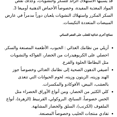
قد يسببها الاستهلاك الزائد للسكر والنشويات، وكذلك نقص
المواد المغذية المفيدة، وخصوصاً الأحماض الدهنية أوميغا 3.
السكر المكرر واستهلاك النشويات يلعبان دوراً مدمراً في عارض
المبيضات المتعددة التكيسات.
نصائح أخرى غذائية للتغلب على العقم النسائي
أزيلي من نظامك الغذائي : الحبوب، الأطعمة المصنعة والسكر.
احصلي على الكربوهيدرات من الخضار، الفواكه والنشويات
مثل البطاطا الحلوة والقرع.
أضيفي الدهون الصحية إلى نظامك الغذائي وخصوصاً جوز
الهند وزيته، الزيتون وزيته، لحوم الحيوانات التي تتغذى
بالعشب، البيض، الأفوكادو والمكسرات.
كلي الكثير من الخضار، ومن أنواع الأوراق الخضراء مثل
الخس خصوصاً، السبانخ، البروكولي، القرنبيط (الزهرة)، أنواع
الملفوف (الكرنب)، السلق والخضار المشابهة.
تفادي منتجات الحليب وخصوصاً المصنعة.