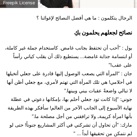
Freepik License
الرجال يتكلمون : ما هي أفضل النصائح لإغوائنا ؟
نصائح لجعلهم يحلمون بكِ
بول : “أحب أن تحتفظ بجانب غامض. كاستخدام جملة غير كاملة،
أو ابتسامة جذابة غامضة… يستطيع ذلك أن يقلب كياني رأساً
على عقب!”
جان : “المرأة التي يصعب الوصول إليها قادرة على جعلي أتخيلها
في أحلامي! هي تلك المرأة التي تهتم لأمري، مع جعلي أظن أنها
لا تبالي واضعةً عقبات بيني وبينها.”
جوني: “إذا كانت تود جعلي أحلم بها، بإمكانها دعوتي في عطلة
نهاية الأسبوع إلى الجانب الآخر من العالم! سأفكر بهذه الطريقة
بأنها امرأة كريمةـ ولا ترافقني من أجل مصلحة ما.”
مارك: “أن تحاول أن تشركني في أكثر المشاريع جنوناً! حتى لو
لم نتمكن من تحقيقها أبداً … “