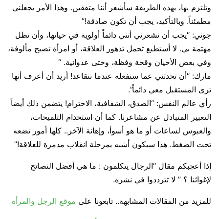
وتلتزم بها، بهذه الطريقة سأشعر أننا متفقين. وهذا الأمر يجعلني
مطمئناً. وبالتأكيد، يجب أن تكون صادقة!”
جوني: “يجب أن نشعرني أنني دائماً أولوية في حياتها، وأن تظل
مهتمة بي. لا أستطيع تحمل تدهور العلاقة، أو امرأة تصبح مألوفة،
وفي بعض الأحيان وقحة وفظة، وحتى عدوانية. “
مارك: “أن تحدثني عما سنفعله عندما نتقاعد! أريد أن أعرف أنها
ترى المستقبل معي دائماً”.
رأي عالم النفس: “الصدق، الشفافية، الاحترام! يتضمن ذلك أيضاً
التعبير المتبادل عن مشاعرنا. كما أن استخدام التلميحات،
والعبوس لساعات أو ما هو أسوأ، وإهانة الآخر.. كلها أمور تضعه
تحت الضغط. هذا سيكون أشبه بمرحلة انقلاب مدمرة للعلاقة!”
إذا أعجبكم مقال “الرجال يتكلمون : ما هي أفضل النصائح
لإغوائنا ؟ ” لا تترددوا في نشره.
للمزيد من المقالات المشابهة.. تابعونا على
موقع الرجل والمرأة