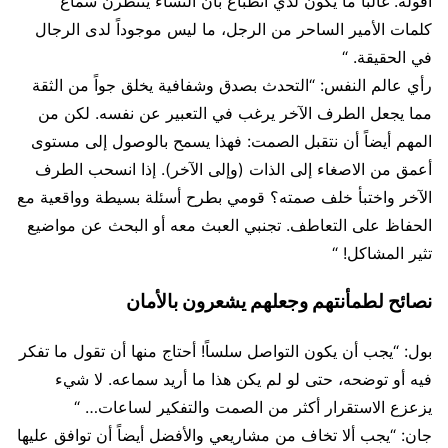
أقوله. غالبا ًما يكون لدي انطباع بأن النساء ينتظرن سماع
كلمات الأمير الساحر من الرجل، ما ليس موجوداً لدى الرجال
في الحقيقة. “
رأي عالم النفس: “التحدث بصدق وشفافية يخلق جواً من الثقة
مما يجعل الطرف الآخر يرغب في التعبير عن نفسه. لكن من
المهم أيضاً أن نتقبل الصمت: فهذا يسمح بالوصول إلى مستوى
أعمق من الاصغاء إلى الذات (وإلى الآخر). إذا انسحب الطرف
الآخر واختبأ خلف صمته؟ قومي بطرح أسئلة بسيطة وواقعية مع
الحفاظ على التعاطف. تجنبي العبث معه أو البحث عن مواضيع
تثير المشاكل! “
نصائح لطمأنتهم وجعلهم يشعرون بالأمان
بول: “يجب أن يكون التواصل سلساً! أحتاج منها أن تقول ما تفكر
فيه أو توضحه، حتى لو لم يكن هذا ما أريد سماعه. لا شيء
يزعزع الاستقرار أكثر من الصمت والتفكير لساعات… “
جان: “يجب ألا تخاف من مشاريعي والأفضل أيضاً أن توافق عليها