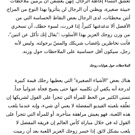
تعشق النساء إغاظة الرجال. إنهن يعشقن أن يرمين ملاحظات
خبيثة صغيرة، ويظنن أن الرجال لن يتأثروا بهذا النوع من المزاح.
أنتن مخطئات، لدى الرجال بعض النقاط الحساسة التي من
الأفضل ألا تدغدغنها كثيراً. إذا قررت، لسوء حظك، أن تسخري
من وزن زوجك العزيز بهذا الأسلوب :”يقال إنك تأكل عن اثنين”،
فأنت تخاطرين بإغضاب شريكك والمسّ برجولته. وليس لأنه
رجل، سيكون أقل حساسية على الملاحظات حول وزنه.
الملاحظات حول هوايات زوجك
هناك بعض “الأشياء الصغيرة” التي يعطيها رجلك قيمة كبيرة
لدرجة أنه يكفي أن تكلميه عنها حتى يصبح فجأة عدوانياً جداً.
نتمنى الكثير من الحظ للمرأة التي تتجرأ على القول لشريكها إن
تعلّقه بلعبته الفيديو المفضلة لا يعني أي شيء، وإنه عندما يلعب
هذه اللعبة، فهو يعيش مراهقة متأخرة، أو للمرأة التي تتجرأ على
القول له في خلال مباراة كأس العالم إن فريقه المفضل لا
يلعب بشكل لائق. إذا خسر زوجك العزيز اللعبة بعد أن رميت