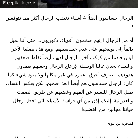
Freepik License
الرجال حساسون أيضاً: 4 أشياء تغضب الرجال أكثر مما تتوقعين
!
آه من الرجال ! إنهم ضخمون، أقوياء، ذكوريون… حتى أننا نميل
دائماً إلى توبيخهم على عدم حساسيتهم. ومع هذا، نصفنا الآخر
ليس قادماً من كوكب آخر. الرجال لديهم أيضاً نقاط ضعفهم.
والنساء يجدن غالباً الوسيلة لإزعاج الرجال وجعلهم يفقدون
هدوءهم. تصرف أخرق، عبارة في غير مكانها ولا يعود شيء كما
كان: الرجال حساسون هم أيضاً ! هذا صحيح، لكن بعكس النساء،
يميل الرجال للتعبير عن ألمهم وغضبهم عن طريق الصمت
والعدوانية! إليكم إذن من آي فراشة الأشياء التي تجعل رجال
حياتنا مجانين من الغضب!
السخرية من الوزن