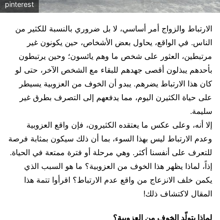
pinterest
الارتباط والزواج أمر أساسي، لا بل ضروري بالنسبة للكثير من
الناس. في الواقع، يحاول بعض الأشخاص، حين يكونون غير
مرتبطين، العثور على شخص ما وهم يائسون؛ وحين يرتبطون
بأحدهم يبذلون أقصى جهدهم للبقاء مع الشخص الآخر، حتى لو
كان هذا الارتباط يضرهم. يبدو أن الخوف من العزوبية يسيطر
على حياة الكثيرن اليوم، مما يدفعهم إلى التصرف بطرق غير
سليمة.
إلا أنه، وعلى عكس ما يعتقده الكثيرون، فإن واقع العزوبية
وعدم الارتباط ليس بهذا السوء، بما أن ذلك سيكون بمثابة فرصة
للتعرف على أنفسنا أكثر. وهي مرحلة أو فترة ممتعة في الحياة.
إذاً، لماذا يظهر هذا الخوف من العزوبية؟ ما هو السبب الذي
يكمن خلف الانزعاج من واقع عدم الارتباط؟ اقرأوا تتمة هذا
المقال لاكتشاف ذلك!
لماذا يتولّد الخوف من العزوبية؟