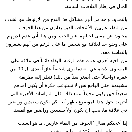
الحال في إطار العلاقات السامة.
بالتحديد، واحد من أبرز مشاكل هذا النوع من الارتباط، هو الخوف
من البقاء عازبين. الأشخاص الذين يعانون من هذا الخوف،
يبحثون عن معنى لحياتهم عبر الحب. ومن هنا تأتي عدم قدرتهم
على وضع حد لعلاقة مع شخص ما على الرغم من أنهم يشعرون
بالتعاسة معه.
من ناحية أخرى، هناك هذه الرغبة بالبقاء دائماً في علاقة على
المستوى الاجتماعي. عندما نرى شخصاً عازباً تعدى ال 30 من
عمره (وأحياناً حتى أصغر سناً من ذلك) ننظر إليه بطريقة
مشبوهة. ففي الواقع نحن لا نستوعب فكرة أن يكون أحدهم
سعيداً حين يكون وحيداً. ومع ذلك، فإن الدراسات الأخيرة التي
أحريت حول هذا الموضوع تظهر أننا، كي نكون سعيدين وراضين
في علاقة ما، يحب أن نكون أولاً سعيدين وراضين مع أنفسنا.
إذا أعجبكم مقال “الخوف من البقاء عازبين. ما هو السبب
بحسب علم النفس ؟”لا ترددوا في نشره.