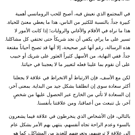
في المجتمع الذي نعيش فيه، أصبح للحب الرومانسي أهمية
كبيرة جداً. بالنسبة للكثير من الناس، هذا ما يعطي معنىً للحياة.
هذا ما نراه في الأفلام والأغاني والروايات؛ إذا كانت الأمور لا
تسير على ما يرام، يكفي أن نجد شريكاً حتى تختفي كل مشاكلنا.
هذه الرسالة، رغم أنها غير صحيحة، إلا أنها قد تصبح أحياناً مقنعة
جداً. ففي النهاية، من الأسهل كثيراً العثور على شريك أو حبيب
على أن نقوم بما علينا فعله لتغيير ما لا يعجبنا في حياتنا.
لكن مع الأسف، فإن الارتباط أو الانخراط في علاقة لا يجعلنا
أكثر سعادة سوى إن انطلقنا بشكل جيد من البداية. بمعنى آخر،
إن السعادة لا تأتي من الخارج عبر الحصول عليها من شخصٍ
آخر، بل تنبعث من أعماقنا، ومن علاقتنا بأنفسنا.
بالتالي، فإن الأشخاص الذي ينخرطون في علاقة فيما يشعرون
بالسوء وعدم الراحة تجاه أنفسهم، ينتهي بهم الأمر بشكل عام
إلى علاقة لا ترضيهم، وتعرضهم للعديد من المشاكل، كما هو