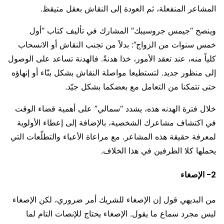
المشاعر المنفعلة، ثم العودة إلى النقاش بعقل متيقظ.
وينصح “جيمس جروسيبك” المشارك في تأليف كتاب “أول
خمس سنوات من الزواج”: بدلاً من تجنب النقاش أو الانسحاب
كلياً منه، عند تعقد الأمور، خذا هدنةً. فالهدنة تساعد على الوصول
إلى منظور جديد. لتستطيعا مواصلة النقاش بشكل بنّاء أو إنهاؤه
حتى تتمكنا من التعامل مع بعضكما بشكل جيّد.
خلال فترة الهدنه هذه، يشدد “سمالي” على أهمية قضاء الوقت
في اكتشاف مشاعرك الشخصية، بالإضافة إلى إعطاء الأولوية
لمعرفة حقيقة هذه المشاعر. مع مراعاة الأعباء والتطلّعات التي
يحملها كلا الطرفين في هذا الخلاف.
2- الإصغاء
من البديهي قول إن الإصغاء للشريك أمر ضروري، لكن الإصغاء
ليس مجرد سماع ما يقول. الإصغاء يحتاج للإنصات التام لما