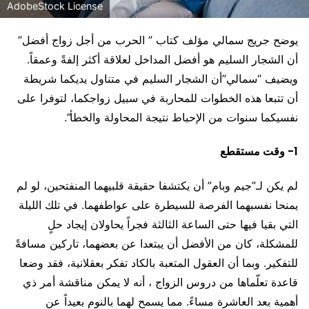
AdobeStock License
يوضح جريج سمالي مؤلف كتاب ” الحرب من أجل زواج أفضل”
أن الشجار السليم هو أفضل المداخل لعلاقة أكثر إلفةً وعمقاً.
ويضيف “سمالي”أن الشجار السليم في متناول يديكما شريطة
أن تتبعا هذه الخطوات للمحاربة في سبيل زواجكما، لتوفرا على
نفسيكما سنوات من الإحباط نتيجة المحاولة والخطأ”.
1- وقت مستقطع
لم يكن لـ”جيم وبام” أن يكتشفا حقيقة قلبيهما المنفتحين، لو لم
يمنحا نفسبهما الفرصة للسيطرة على عواطفهما. في تلك الليلة
التي بقيا فيها حتى الساعة الثالثة فجراً يحاولان إيجاد حلٍ
للمشكلة، كان من الأفضل أن يبتعدا عن بعضهما، تاركين مسافةً
للتفكير. وبما أن العقول المتعبة بالكاد تفكر بعقلانية، فقد وضعا
قاعدة تعلّماها من دروس الزواج ، أنه لا يمكن مناقشة أمر ذي
أهمية بعد العاشرة مساءً. مما يسمح لهما بالنوم بعيداً عن