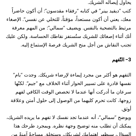
يحاول إيصاله الشريك.
كتب “ديفيد بينر” في كتابه “رفقاء مقدسون”: أن أكون حاضراً
معك، يعني أن أكون مستعداً، مؤقتاً، للتخلي عن نفسي”. الإصغاء
مرتبط بالتضحية بالنفس. ويضيف “سمالي”: من المهم معرفة
أنك أثناء إصغائك للشريك ستُستفز نقاطك الحساسة. ولكن عليك
تجنب النقاش من أجل منح الشريك فرصةَ الإستماع إليه.
3- التّفهم
التفهم هو أكثر من مجرد إيماءة لإرضاء شريكك. وجدت “بام”
نفسها قادرة على تسيير الحوار أثناء الخلاف مع “جيم”. لكنّها
سرعان ما أدركت أنها عندما لا تخصص الوقت الكافي لفهم
زوجها، كانت تحرم كليهما من الوصول إلى حلول أمتن وعلاقة
أوثق.
ويوضح “سمالي”، أنه عندما تجد نفسك لا تفهم ما يريده الشريك،
يمكنك أن تطلب منه توضيح وجهة نظره. وبمجرد طرحك هذا
السؤال، سيظهر اهتمامك لشريكك، وستخلق مساحةً آمنةً من